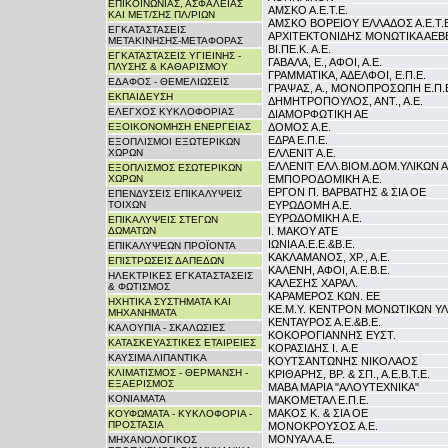
ΕΠΙΚΟΙΝΩΝΙΑΣ, ΑΣΦΑΛΕΙΑΣ
ΑΜΣΚΟ Α.Ε.Τ.Ε.
ΚΑΙ ΜΕΤ/ΣΗΣ ΠΛ/ΡΙΩΝ
ΑΜΣΚΟ ΒΟΡΕΙΟΥ ΕΛΛΑΔΟΣ Α.Ε.Τ.Ε
ΕΓΚΑΤΑΣΤΑΣΕΙΣ
ΑΡΧΙΤΕΚΤΟΝΙΔΗΣ ΜΟΝΩΤΙΚΑ ΑΕΒ
ΜΕΤΑΚΙΝΗΣΗΣ-ΜΕΤΑΦΟΡΑΣ
ΒΙ.ΠΕ.Κ. Α.Ε.
ΕΓΚΑΤΑΣΤΑΣΕΙΣ ΥΓΙΕΙΝΗΣ -
ΓΑΒΑΛΑ, Ε., ΑΦΟΙ, Α.Ε.
ΠΛΥΣΗΣ & ΚΑΘΑΡΙΣΜΟΥ
ΓΡΑΜΜΑΤΙΚΑ, ΑΔΕΛΦΟΙ, Ε.Π.Ε.
ΕΔΑΦΟΣ - ΘΕΜΕΛΙΩΣΕΙΣ
ΓΡΑΨΑΣ, Α., ΜΟΝΟΠΡΟΣΩΠΗ Ε.Π.
ΕΚΠΑΙΔΕΥΣΗ
ΔΗΜΗΤΡΟΠΟΥΛΟΣ, ΑΝΤ., Α.Ε.
ΕΛΕΓΧΟΣ ΚΥΚΛΟΦΟΡΙΑΣ
ΔΙΑΜΟΡΦΩΤΙΚΗ ΑE
ΕΞΟΙΚΟΝΟΜΗΣΗ ΕΝΕΡΓΕΙΑΣ
ΔΟΜΟΣ Α.Ε.
ΕΔΡΑ Ε.Π.Ε.
ΕΞΟΠΛΙΣΜΟΙ ΕΞΩΤΕΡΙΚΩΝ
ΧΩΡΩΝ
ΕΛΛΕΝΙΤ Α.Ε.
ΕΛΛΕΝΙΤ ΕΛΛ.ΒΙΟΜ.ΔΟΜ.ΥΛΙΚΩΝ 
ΕΞΟΠΛΙΣΜΟΣ ΕΣΩΤΕΡΙΚΩΝ
ΧΩΡΩΝ
ΕΜΠΟΡΟΔΟΜΙΚΗ Α.Ε.
ΕΡΓΟΝ Π. ΒΑΡΒΑΤΗΣ & ΣΙΑ ΟΕ
ΕΠΕΝΔΥΣΕΙΣ ΕΠΙΚΑΛΥΨΕΙΣ
ΤΟΙΧΩΝ
ΕΥΡΩΔΟΜΗ Α.Ε.
ΕΥΡΩΔΟΜΙΚΗ Α.Ε.
ΕΠΙΚΑΛΥΨΕΙΣ ΣΤΕΓΩΝ
ΔΩΜΑΤΩΝ
Ι. ΜΑΚΟΥ ΑΤΕ
ΙΩΝΙΑ Α.Ε.Ε.&Β.Ε.
ΕΠΙΚΑΛΥΨΕΩΝ ΠΡΟΪΟΝΤΑ
ΚΑΚΛΑΜΑΝΟΣ, ΧΡ., Α.Ε.
ΕΠΙΣΤΡΩΣΕΙΣ ΔΑΠΕΔΩΝ
ΚΑΛΕΝΗ, ΑΦΟΙ, Α.Ε.Β.Ε.
ΗΛΕΚΤΡΙΚΕΣ ΕΓΚΑΤΑΣΤΑΣΕΙΣ
ΚΑΛΕΣΗΣ ΧΑΡΑΛ.
& ΦΩΤΙΣΜΟΣ
ΚΑΡΑΜΕΡΟΣ ΚΩΝ. ΕΕ
ΗΧΗΤΙΚΑ ΣΥΣΤΗΜΑΤΑ ΚΑΙ
ΚΕ.Μ.Υ. ΚΕΝΤΡΟΝ ΜΟΝΩΤΙΚΩΝ ΥΛΙ
ΜΗΧΑΝΗΜΑΤΑ
ΚΕΝΤΑΥΡΟΣ Α.Ε.&Β.Ε.
ΚΑΛΟΥΠΙΑ - ΣΚΑΛΩΣΙΕΣ
ΚΟΚΟΡΟΓΙΑΝΝΗΣ ΕΥΣΤ.
ΚΑΤΑΣΚΕΥΑΣΤΙΚΕΣ ΕΤΑΙΡΕΙΕΣ
ΚΟΡΑΣΙΔΗΣ Ι. A.E
ΚΑΥΣΙΜΑ ΛΙΠΑΝΤΙΚΑ
ΚΟΥΤΣΑΝΤΩΝΗΣ ΝΙΚΟΛΑΟΣ
ΚΛΙΜΑΤΙΣΜΟΣ - ΘΕΡΜΑΝΣΗ -
ΚΡΙΘΑΡΗΣ, ΒΡ. & ΣΠ., Α.Ε.Β.Τ.Ε.
ΕΞΑΕΡΙΣΜΟΣ
ΜΑΒΑ ΜΑΡΙΑ "ΑΛΟΥΤΕΧΝΙΚΑ"
ΚΟΝΙΑΜΑΤΑ
ΜΑΚΟΜΕΤΑΛ Ε.Π.Ε.
ΜΑΚΟΣ Κ. & ΣΙΑ ΟΕ
ΚΟΥΦΩΜΑΤΑ - ΚΥΚΛΟΦΟΡΙΑ -
ΠΡΟΣΤΑΣΙΑ
ΜΟΝΟΚΡΟΥΣΟΣ Α.Ε.
ΜΟΝΥΑΛ Α.Ε.
ΜΗΧΑΝΟΛΟΓΙΚΟΣ