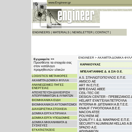
www.Engineer.gr
ENGINEERS
|
MATERIALS
|
NEWSLETTER
|
CONTACT
|
ENGINEER >
ΑΚΑΜΠΤΑ ΔΟΜΙΚΑ ΦΥΛΛ
Εγγραφείτε >>
Προσθέστε τα στοιχεία σας
ΚΑΡΑΚΟΥΚΑΣ
στον κατάλογο
προμηθευτών υλικών
ΜΠΕΛΗΓΙΑΝΝΗΣ Δ. & ΣΙΑ Ο.Ε.
LOGISTICS ΜΕΤΑΦΟΡΕΣ
A.S. ΣΠΗΛΙΩΤΟΠΟΥΛΟΣ Ε.Π.Ε.
ΑΚΑΜΠΤΑ ΔΟΜΙΚΑ ΦΥΛΛΑ
AMSCO ΑΕ
ΑΝΑΝΕΩΣΙΜΕΣ ΠΗΓΕΣ
ART IN Ε.Π.Ε.
ΕΝΕΡΓΕΙΑΣ
BPB ΕΛΛΑΣ ΑΒΕΕ
ΑΠΟΧΕΤΕΥΣΗ-ΔΙΑΧΕΙΡΙΣΗ
CEIL-TEC OE
ΑΠΟΡΡΙΜΜΑΤΩΝ & ΛΥΜΑΤΩΝ
DESIGN CENTER - ΠΡΕΒΕΖΑΝΟΣ 
ΒΙΟΜΗΧΑΝΙΚΑ ΕΙΔΗ
HELART ΕΥΑΓΓΕΛΙΑ ΠΕΤΡΟΥΛΑ
INTERNA Φ. ΔΙΓΕΝΑΚΗ Α.Β.Τ.Ε.Ε.
ΒΙΟΜΗΧΑΝΙΚΟΙ ΑΥΤΟΜΑΤΙΣΜΟΙ
KNAUF ΓΥΨΟΠΟΙΙΑ Α.Β.Ε.Ε.
ΔΙΑΧΩΡΙΣΤΙΚΑ ΣΤΟΙΧΕΙΑ
MACON ATEE
ΔΟΜΙΚΑ ΕΡΓΑ ΚΤΙΡΙΑΚΑ
POLYKEM ΑΕ
ΔΟΜΙΚΑ ΕΡΓΑ ΥΠΟΔΟΜΗΣ
QUALITY Ι. & Δ. ΜΑΚΡΑΚΗΣ Ε.Π.Ε.
ΔΟΜΙΚΑ ΜΗΧΑΝΗΜΑΤΑ &
SECURITY ALUMINUM HELLAS Α.Β.
ΣΥΣΚΕΥΕΣ
SPAZIO Α.Ε.
ΕΓΚΑΤΑΣΤΑΣΕΙΣ
ΑΘΗΝΑΙΚΟΝ