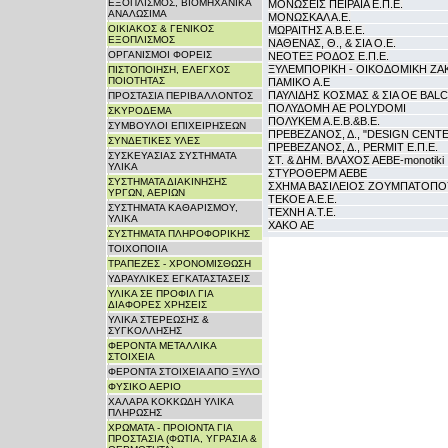
ΕΞΟΠΛΙΣΜΟΣ, ΒΙΟΜΗΧΑΝΙΚΑ
ΜΟΝΩΣΕΙΣ ΠΕΙΡΑΙΑ Ε.Π.Ε.
ΑΝΑΛΩΣΙΜΑ
ΜΟΝΩΣΚΑΛ Α.Ε.
ΟΙΚΙΑΚΟΣ & ΓΕΝΙΚΟΣ
ΜΩΡΑΙΤΗΣ Α.Β.Ε.Ε.
ΕΞΟΠΛΙΣΜΟΣ
ΝΑΘΕΝΑΣ, Θ., & ΣΙΑ Ο.Ε.
ΟΡΓΑΝΙΣΜΟΙ ΦΟΡΕΙΣ
ΝΕΟΤΕΞ ΡΟΔΟΣ Ε.Π.Ε.
ΞΥΛΕΜΠΟΡΙΚΗ - ΟΙΚΟΔΟΜΙΚΗ ΖΑΚ
ΠΙΣΤΟΠΟΙΗΣΗ, ΕΛΕΓΧΟΣ
ΠΟΙΟΤΗΤΑΣ
ΠΑΜΙΚΟ Α.Ε
ΠΑΥΛΙΔΗΣ ΚΟΣΜΑΣ & ΣΙΑ ΟΕ BAL
ΠΡΟΣΤΑΣΙΑ ΠΕΡΙΒΑΛΛΟΝΤΟΣ
ΠΟΛΥΔΟΜΗ ΑΕ POLYDOMI
ΣΚΥΡΟΔΕΜΑ
ΠΟΛΥΚΕΜ Α.Ε.Β.&Β.Ε.
ΣΥΜΒΟΥΛΟΙ ΕΠΙΧΕΙΡΗΣΕΩΝ
ΠΡΕΒΕΖΑΝΟΣ, Δ., "DESIGN CENTER
ΣΥΝΔΕΤΙΚΕΣ ΥΛΕΣ
ΠΡΕΒΕΖΑΝΟΣ, Δ., PERMIT Ε.Π.Ε.
ΣΥΣΚΕΥΑΣΙΑΣ ΣΥΣΤΗΜΑΤΑ
ΣΤ. & ΔΗΜ. ΒΛΑΧΟΣ ΑΕΒΕ-monotiki
ΥΛΙΚΑ
ΣΤΥΡΟΘΕΡΜ ΑΕΒΕ
ΣΥΣΤΗΜΑΤΑ ΔΙΑΚΙΝΗΣΗΣ
ΣΧΗΜΑ ΒΑΣΙΛΕΙΟΣ ΖΟΥΜΠΑΤΟΠ
ΥΡΓΩΝ, ΑΕΡΙΩΝ
ΤΕΚΟΕ Α.Ε.Ε.
ΣΥΣΤΗΜΑΤΑ ΚΑΘΑΡΙΣΜΟΥ,
ΤΕΧΝΗ Α.Τ.Ε.
ΥΛΙΚΑ
ΧΑΚΟ ΑΕ
ΣΥΣΤΗΜΑΤΑ ΠΛΗΡΟΦΟΡΙΚΗΣ
ΤΟΙΧΟΠΟΙΙΑ
ΤΡΑΠΕΖΕΣ - ΧΡΟΝΟΜΙΣΘΩΣΗ
ΥΔΡΑΥΛΙΚΕΣ ΕΓΚΑΤΑΣΤΑΣΕΙΣ
ΥΛΙΚΑ ΣΕ ΠΡΟΦΙΛ ΓΙΑ
ΔΙΑΦΟΡΕΣ ΧΡΗΣΕΙΣ
ΥΛΙΚΑ ΣΤΕΡΕΩΣΗΣ &
ΣΥΓΚΟΛΛΗΣΗΣ
ΦΕΡΟΝΤΑ ΜΕΤΑΛΛΙΚΑ
ΣΤΟΙΧΕΙΑ
ΦΕΡΟΝΤΑ ΣΤΟΙΧΕΙΑ ΑΠΟ ΞΥΛΟ
ΦΥΣΙΚΟ ΑΕΡΙΟ
ΧΑΛΑΡΑ ΚΟΚΚΩΔΗ ΥΛΙΚΑ
ΠΛΗΡΩΣΗΣ
ΧΡΩΜΑΤΑ - ΠΡΟΙΟΝΤΑ ΓΙΑ
ΠΡΟΣΤΑΣΙΑ (ΦΩΤΙΑ, ΥΓΡΑΣΙΑ &