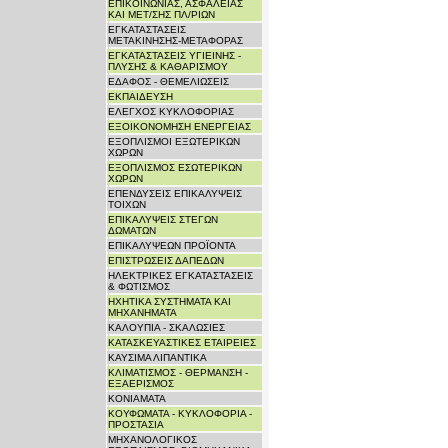
ΕΠΙΚΟΙΝΩΝΙΑΣ, ΑΣΦΑΛΕΙΑΣ
ΚΑΙ ΜΕΤ/ΣΗΣ ΠΛ/ΡΙΩΝ
ΕΓΚΑΤΑΣΤΑΣΕΙΣ
ΜΕΤΑΚΙΝΗΣΗΣ-ΜΕΤΑΦΟΡΑΣ
ΕΓΚΑΤΑΣΤΑΣΕΙΣ ΥΓΙΕΙΝΗΣ -
ΠΛΥΣΗΣ & ΚΑΘΑΡΙΣΜΟΥ
ΕΔΑΦΟΣ - ΘΕΜΕΛΙΩΣΕΙΣ
ΕΚΠΑΙΔΕΥΣΗ
ΕΛΕΓΧΟΣ ΚΥΚΛΟΦΟΡΙΑΣ
ΕΞΟΙΚΟΝΟΜΗΣΗ ΕΝΕΡΓΕΙΑΣ
ΕΞΟΠΛΙΣΜΟΙ ΕΞΩΤΕΡΙΚΩΝ
ΧΩΡΩΝ
ΕΞΟΠΛΙΣΜΟΣ ΕΣΩΤΕΡΙΚΩΝ
ΧΩΡΩΝ
ΕΠΕΝΔΥΣΕΙΣ ΕΠΙΚΑΛΥΨΕΙΣ
ΤΟΙΧΩΝ
ΕΠΙΚΑΛΥΨΕΙΣ ΣΤΕΓΩΝ
ΔΩΜΑΤΩΝ
ΕΠΙΚΑΛΥΨΕΩΝ ΠΡΟΪΟΝΤΑ
ΕΠΙΣΤΡΩΣΕΙΣ ΔΑΠΕΔΩΝ
ΗΛΕΚΤΡΙΚΕΣ ΕΓΚΑΤΑΣΤΑΣΕΙΣ
& ΦΩΤΙΣΜΟΣ
ΗΧΗΤΙΚΑ ΣΥΣΤΗΜΑΤΑ ΚΑΙ
ΜΗΧΑΝΗΜΑΤΑ
ΚΑΛΟΥΠΙΑ - ΣΚΑΛΩΣΙΕΣ
ΚΑΤΑΣΚΕΥΑΣΤΙΚΕΣ ΕΤΑΙΡΕΙΕΣ
ΚΑΥΣΙΜΑ ΛΙΠΑΝΤΙΚΑ
ΚΛΙΜΑΤΙΣΜΟΣ - ΘΕΡΜΑΝΣΗ -
ΕΞΑΕΡΙΣΜΟΣ
ΚΟΝΙΑΜΑΤΑ
ΚΟΥΦΩΜΑΤΑ - ΚΥΚΛΟΦΟΡΙΑ -
ΠΡΟΣΤΑΣΙΑ
ΜΗΧΑΝΟΛΟΓΙΚΟΣ