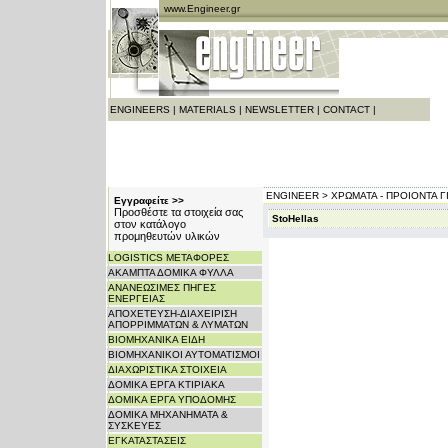
www.Engineer.gr
ENGINEERS
|
MATERIALS
|
NEWSLETTER
|
CONTACT
|
ENGINEER >
ΧΡΩΜΑΤΑ - ΠΡΟΙΟΝΤΑ Γ
Εγγραφείτε >>
Προσθέστε τα στοιχεία σας
StoHellas
στον κατάλογο
προμηθευτών υλικών
LOGISTICS ΜΕΤΑΦΟΡΕΣ
ΑΚΑΜΠΤΑ ΔΟΜΙΚΑ ΦΥΛΛΑ
ΑΝΑΝΕΩΣΙΜΕΣ ΠΗΓΕΣ
ΕΝΕΡΓΕΙΑΣ
ΑΠΟΧΕΤΕΥΣΗ-ΔΙΑΧΕΙΡΙΣΗ
ΑΠΟΡΡΙΜΜΑΤΩΝ & ΛΥΜΑΤΩΝ
ΒΙΟΜΗΧΑΝΙΚΑ ΕΙΔΗ
ΒΙΟΜΗΧΑΝΙΚΟΙ ΑΥΤΟΜΑΤΙΣΜΟΙ
ΔΙΑΧΩΡΙΣΤΙΚΑ ΣΤΟΙΧΕΙΑ
ΔΟΜΙΚΑ ΕΡΓΑ ΚΤΙΡΙΑΚΑ
ΔΟΜΙΚΑ ΕΡΓΑ ΥΠΟΔΟΜΗΣ
ΔΟΜΙΚΑ ΜΗΧΑΝΗΜΑΤΑ &
ΣΥΣΚΕΥΕΣ
ΕΓΚΑΤΑΣΤΑΣΕΙΣ