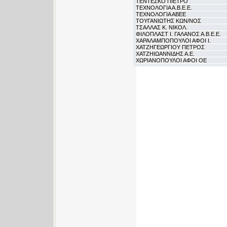
ΤΕΝΤΕΣΚΟ ΠΙΕΤΡΟ
ΤΕΧΝΟΛΟΓΙΑ Α.Β.Ε.Ε.
ΤΕΧΝΟΛΟΓΙΑ ΑΒΕΕ
ΤΟΥΓΑΝΙΩΤΗΣ ΚΩΝ/ΝΟΣ
ΤΣΑΛΛΑΣ Κ. ΝΙΚΟΛ.
ΦΙΛΟΠΛΑΣΤ Ι. ΓΑΛΑΝΟΣ Α.Β.Ε.Ε.
ΧΑΡΑΛΑΜΠΟΠΟΥΛΟΙ ΑΦΟΙ Ι.
ΧΑΤΖΗΓΕΩΡΓΙΟΥ ΠΕΤΡΟΣ
ΧΑΤΖΗΙΩΑΝΝΙΔΗΣ Α.Ε.
ΧΩΡΙΑΝΟΠΟΥΛΟΙ ΑΦΟΙ ΟΕ