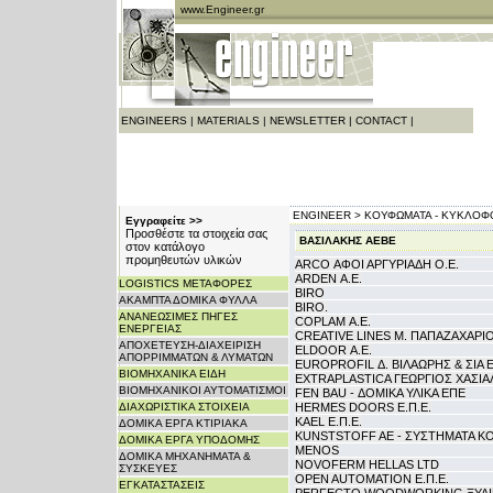
www.Engineer.gr
ENGINEERS
|
MATERIALS
|
NEWSLETTER
|
CONTACT
|
ENGINEER >
ΚΟΥΦΩΜΑΤΑ - ΚΥΚΛΟΦΟ
Εγγραφείτε >>
Προσθέστε τα στοιχεία σας
ΒΑΣΙΛΑΚΗΣ ΑΕΒΕ
στον κατάλογο
προμηθευτών υλικών
ARCO ΑΦΟΙ ΑΡΓΥΡΙΑΔΗ Ο.Ε.
ARDEN Α.Ε.
LOGISTICS ΜΕΤΑΦΟΡΕΣ
BIRO
ΑΚΑΜΠΤΑ ΔΟΜΙΚΑ ΦΥΛΛΑ
BIRO.
ΑΝΑΝΕΩΣΙΜΕΣ ΠΗΓΕΣ
COPLAM Α.Ε.
ΕΝΕΡΓΕΙΑΣ
CREATIVE LINES Μ. ΠΑΠΑΖΑΧΑΡΙ
ΑΠΟΧΕΤΕΥΣΗ-ΔΙΑΧΕΙΡΙΣΗ
ELDOOR Α.Ε.
ΑΠΟΡΡΙΜΜΑΤΩΝ & ΛΥΜΑΤΩΝ
EUROPROFIL Δ. ΒΙΛΑΩΡΗΣ & ΣΙΑ Ε
ΒΙΟΜΗΧΑΝΙΚΑ ΕΙΔΗ
EXTRAPLASTICA ΓΕΩΡΓΙΟΣ ΧΑΣΙΑ
ΒΙΟΜΗΧΑΝΙΚΟΙ ΑΥΤΟΜΑΤΙΣΜΟΙ
FEN BAU - ΔΟΜΙΚΑ ΥΛΙΚΑ ΕΠΕ
ΔΙΑΧΩΡΙΣΤΙΚΑ ΣΤΟΙΧΕΙΑ
HERMES DOORS Ε.Π.Ε.
KAEL Ε.Π.Ε.
ΔΟΜΙΚΑ ΕΡΓΑ ΚΤΙΡΙΑΚΑ
KUNSTSTOFF AE - ΣΥΣΤΗΜΑΤΑ 
ΔΟΜΙΚΑ ΕΡΓΑ ΥΠΟΔΟΜΗΣ
MENOS
ΔΟΜΙΚΑ ΜΗΧΑΝΗΜΑΤΑ &
NOVOFERM HELLAS LTD
ΣΥΣΚΕΥΕΣ
OPEN AUTOMATION Ε.Π.Ε.
ΕΓΚΑΤΑΣΤΑΣΕΙΣ