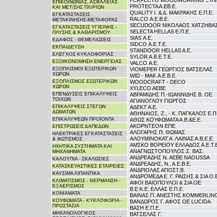
PERFECTO WOODWORKING ΞΥΛΙΝ
ΕΠΙΚΟΙΝΩΝΙΑΣ, ΑΣΦΑΛΕΙΑΣ
PROTECTA A.EB.E.
ΚΑΙ ΜΕΤ/ΣΗΣ ΠΛ/ΡΙΩΝ
QUALITY Ι. & Δ. ΜΑΚΡΑΚΗΣ Ε.Π.Ε.
ΕΓΚΑΤΑΣΤΑΣΕΙΣ
RALCO Α.Ε.Β.Ε.
ΜΕΤΑΚΙΝΗΣΗΣ-ΜΕΤΑΦΟΡΑΣ
SECUDOOR ΝΙΚΟΛΑΟΣ ΧΑΤΖΗΒΑΣ
ΕΓΚΑΤΑΣΤΑΣΕΙΣ ΥΓΙΕΙΝΗΣ -
SELECTA HELLAS Ε.Π.Ε.
ΠΛΥΣΗΣ & ΚΑΘΑΡΙΣΜΟΥ
SIAS Α.Ε.
ΕΔΑΦΟΣ - ΘΕΜΕΛΙΩΣΕΙΣ
SIDCO Α.Ε.Τ.Ε.
ΕΚΠΑΙΔΕΥΣΗ
STANDOOR HELLAS A.E.
ΕΛΕΓΧΟΣ ΚΥΚΛΟΦΟΡΙΑΣ
SYLOR A.B.E.T.E.
ΕΞΟΙΚΟΝΟΜΗΣΗ ΕΝΕΡΓΕΙΑΣ
VALCO Α.Ε.
ΕΞΟΠΛΙΣΜΟΙ ΕΞΩΤΕΡΙΚΩΝ
VIOMEPER ΓΕΩΡΓΙΟΣ ΒΑΤΣΕΛΑΣ
ΧΩΡΩΝ
WID - MAK Α.Ε.Β.Ε.
ΕΞΟΠΛΙΣΜΟΣ ΕΣΩΤΕΡΙΚΩΝ
WOODCRAFT - DECO
ΧΩΡΩΝ
XYLECO AEBE
ΕΠΕΝΔΥΣΕΙΣ ΕΠΙΚΑΛΥΨΕΙΣ
ΑΒΡΑΜΙΔΗΣ Π.-ΙΩΑΝΝΙΔΗΣ Β. ΟΕ
ΤΟΙΧΩΝ
ΑΓΙΑΝΟΓΛΟΥ ΓΙΩΡΓΟΣ
ΕΠΙΚΑΛΥΨΕΙΣ ΣΤΕΓΩΝ
ΑΔΕΚΤ Α.Ε.
ΔΩΜΑΤΩΝ
ΑΘΗΝΑΙΟΣ, Ζ., - Κ. ΠΑΓΚΑΛΟΣ Ε.Π
ΕΠΙΚΑΛΥΨΕΩΝ ΠΡΟΪΟΝΤΑ
ΑΘΩΣ ΚΟΥΦΩΜΑΤΑ Α.Β.&Ε.Ε.
ΑΚΟΡΝΤΕΟΝ ΕΠΕ
ΕΠΙΣΤΡΩΣΕΙΣ ΔΑΠΕΔΩΝ
ΑΛΟΓΑΡΗΣ Π. ΘΩΜΑΣ
ΗΛΕΚΤΡΙΚΕΣ ΕΓΚΑΤΑΣΤΑΣΕΙΣ
ΑΛΟΥΜΙΝΟΚΑΤ Α. ΛΑΙΝΑΣ Α.Β.Ε.Ε.
& ΦΩΤΙΣΜΟΣ
ΑΜΣΚΟ ΒΟΡΕΙΟΥ ΕΛΛΑΔΟΣ Α.Ε.Τ.Ε
ΗΧΗΤΙΚΑ ΣΥΣΤΗΜΑΤΑ ΚΑΙ
ΑΝΑΓΝΩΣΤΟΠΟΥΛΟΣ Σ. ΒΑΣ.
ΜΗΧΑΝΗΜΑΤΑ
ΑΝΔΡΕΑΔΗΣ Ν. ΑΕΒΕ NAOUSSA
ΚΑΛΟΥΠΙΑ - ΣΚΑΛΩΣΙΕΣ
ΑΝΔΡΕΑΔΗΣ, Ν., Α.Ε.Β.Ε.
ΚΑΤΑΣΚΕΥΑΣΤΙΚΕΣ ΕΤΑΙΡΕΙΕΣ
ΑΝΔΡΙΟΛΑΣ ΑΠΟΣΤ.Β.
ΚΑΥΣΙΜΑ ΛΙΠΑΝΤΙΚΑ
ΑΝΔΡΟΜΕΔΑ Ε. Γ. ΡΑΙΣΗΣ & ΣΙΑ Ο.
ΚΛΙΜΑΤΙΣΜΟΣ - ΘΕΡΜΑΝΣΗ -
ΑΦΟΙ ΒΑΙΟΠΟΥΛΟΙ & ΣΙΑ ΟΕ
ΕΞΑΕΡΙΣΜΟΣ
Β.Ε.Κ.Ε. ΕΛΛΑΣ Ε.Π.Ε.
ΚΟΝΙΑΜΑΤΑ
ΒΑΙΝΑΣ Π. ΑΝΕΣΤΗΣ KOMMERLIN
ΚΟΥΦΩΜΑΤΑ - ΚΥΚΛΟΦΟΡΙΑ -
ΒΑΝΔΩΡΟΣ Γ. ΑΦΟΣ ΟΕ LUCIDA
ΠΡΟΣΤΑΣΙΑ
ΒΑΣΗ Ε.Π.Ε.
ΜΗΧΑΝΟΛΟΓΙΚΟΣ
ΒΑΤΣΕΛΑΣ Γ.