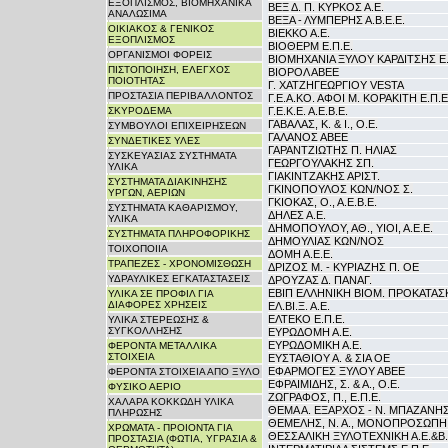
ΕΞΟΠΛΙΣΜΟΣ, ΒΙΟΜΗΧΑΝΙΚΑ
ΒΕΞ Δ. Π. ΚΥΡΚΟΣ Α.Ε.
ΑΝΑΛΩΣΙΜΑ
ΒΕΞΑ - ΛΥΜΠΕΡΗΣ Α.Β.Ε.Ε.
ΟΙΚΙΑΚΟΣ & ΓΕΝΙΚΟΣ
ΒΙΕΚΚΟ Α.Ε.
ΕΞΟΠΛΙΣΜΟΣ
ΒΙΟΘΕΡΜ Ε.Π.Ε.
ΟΡΓΑΝΙΣΜΟΙ ΦΟΡΕΙΣ
ΒΙΟΜΗΧΑΝΙΑ ΞΥΛΟΥ ΚΑΡΔΙΤΣΗΣ Ε.
ΠΙΣΤΟΠΟΙΗΣΗ, ΕΛΕΓΧΟΣ
ΒΙΟΡΟΛ ΑΒΕΕ
ΠΟΙΟΤΗΤΑΣ
Γ. ΧΑΤΖΗΓΕΩΡΓΙΟΥ VESTA
ΠΡΟΣΤΑΣΙΑ ΠΕΡΙΒΑΛΛΟΝΤΟΣ
Γ.Ε.Α.ΚΟ. ΑΦΟΙ Μ. ΚΟΡΑΚΙΤΗ Ε.Π.Ε
ΣΚΥΡΟΔΕΜΑ
Γ.Ε.Κ.Ε. Α.Ε.Β.Ε.
ΓΑΒΑΛΑΣ, Κ. & Ι., Ο.Ε.
ΣΥΜΒΟΥΛΟΙ ΕΠΙΧΕΙΡΗΣΕΩΝ
ΓΑΛΑΝΟΣ ΑΒΕΕ
ΣΥΝΔΕΤΙΚΕΣ ΥΛΕΣ
ΓΑΡΑΝΤΖΙΩΤΗΣ Π. ΗΛΙΑΣ
ΣΥΣΚΕΥΑΣΙΑΣ ΣΥΣΤΗΜΑΤΑ
ΓΕΩΡΓΟΥΛΑΚΗΣ ΣΠ.
ΥΛΙΚΑ
ΓΙΑΚΙΝΤΖΑΚΗΣ ΑΡΙΣΤ.
ΣΥΣΤΗΜΑΤΑ ΔΙΑΚΙΝΗΣΗΣ
ΓΚΙΝΟΠΟΥΛΟΣ ΚΩΝ/ΝΟΣ Σ.
ΥΡΓΩΝ, ΑΕΡΙΩΝ
ΓΚΙΟΚΑΣ, Ο., Α.Ε.Β.Ε.
ΣΥΣΤΗΜΑΤΑ ΚΑΘΑΡΙΣΜΟΥ,
ΔΗΛΕΣ Α.Ε.
ΥΛΙΚΑ
ΔΗΜΟΠΟΥΛΟΥ, ΑΘ., ΥΙΟΙ, Α.Ε.Ε.
ΣΥΣΤΗΜΑΤΑ ΠΛΗΡΟΦΟΡΙΚΗΣ
ΔΗΜΟΥΛΙΑΣ ΚΩΝ/ΝΟΣ
ΤΟΙΧΟΠΟΙΙΑ
ΔΟΜΗ Α.Ε.Ε.
ΤΡΑΠΕΖΕΣ - ΧΡΟΝΟΜΙΣΘΩΣΗ
ΔΡΙΖΟΣ Μ. - ΚΥΡΙΑΖΗΣ Π. ΟΕ
ΥΔΡΑΥΛΙΚΕΣ ΕΓΚΑΤΑΣΤΑΣΕΙΣ
ΔΡΟΥΖΑΣ Δ. ΠΑΝΑΓ.
ΕΒΙΠ ΕΛΛΗΝΙΚΗ ΒΙΟΜ. ΠΡΟΚΑΤΑΣΚ
ΥΛΙΚΑ ΣΕ ΠΡΟΦΙΛ ΓΙΑ
ΔΙΑΦΟΡΕΣ ΧΡΗΣΕΙΣ
ΕΛ.ΒΙ.Ξ. Α.Ε.
ΕΛΤΕΚΟ Ε.Π.Ε.
ΥΛΙΚΑ ΣΤΕΡΕΩΣΗΣ &
ΣΥΓΚΟΛΛΗΣΗΣ
ΕΥΡΩΔΟΜΗ Α.Ε.
ΕΥΡΩΔΟΜΙΚΗ Α.Ε.
ΦΕΡΟΝΤΑ ΜΕΤΑΛΛΙΚΑ
ΣΤΟΙΧΕΙΑ
ΕΥΣΤΑΘΙΟΥ Α. & ΣΙΑ ΟΕ
ΕΦΑΡΜΟΓΕΣ ΞΥΛΟΥ ΑΒΕΕ
ΦΕΡΟΝΤΑ ΣΤΟΙΧΕΙΑ ΑΠΟ ΞΥΛΟ
ΕΦΡΑΙΜΙΔΗΣ, Σ. & Α., Ο.Ε.
ΦΥΣΙΚΟ ΑΕΡΙΟ
ΖΩΓΡΑΦΟΣ, Π., Ε.Π.Ε.
ΧΑΛΑΡΑ ΚΟΚΚΩΔΗ ΥΛΙΚΑ
ΘΕΜΑ Α. ΕΞΑΡΧΟΣ - Ν. ΜΠΑΖΑΝΗΣ 
ΠΛΗΡΩΣΗΣ
ΘΕΜΕΛΗΣ, Ν. Α., ΜΟΝΟΠΡΟΣΩΠΗ 
ΧΡΩΜΑΤΑ - ΠΡΟΙΟΝΤΑ ΓΙΑ
ΘΕΣΣΑΛΙΚΗ ΞΥΛΟΤΕΧΝΙΚΗ Α.Ε.&Β.
ΠΡΟΣΤΑΣΙΑ (ΦΩΤΙΑ, ΥΓΡΑΣΙΑ &