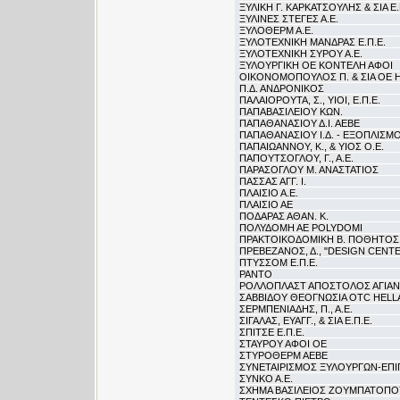
ΞΥΛΙΚΗ Γ. ΚΑΡΚΑΤΣΟΥΛΗΣ & ΣΙΑ Ε.
ΞΥΛΙΝΕΣ ΣΤΕΓΕΣ Α.Ε.
ΞΥΛΟΘΕΡΜ Α.Ε.
ΞΥΛΟΤΕΧΝΙΚΗ ΜΑΝΔΡΑΣ Ε.Π.Ε.
ΞΥΛΟΤΕΧΝΙΚΗ ΣΥΡΟΥ Α.Ε.
ΞΥΛΟΥΡΓΙΚΗ ΟΕ ΚΟΝΤΕΛΗ ΑΦΟΙ
ΟΙΚΟΝΟΜΟΠΟΥΛΟΣ Π. & ΣΙΑ ΟΕ
Π.Δ. ΑΝΔΡΟΝΙΚΟΣ
ΠΑΛΑΙΟΡΟΥΤΑ, Σ., ΥΙΟΙ, Ε.Π.Ε.
ΠΑΠΑΒΑΣΙΛΕΙΟΥ ΚΩΝ.
ΠΑΠΑΘΑΝΑΣΙΟΥ Δ.Ι. ΑΕΒΕ
ΠΑΠΑΘΑΝΑΣΙΟΥ Ι.Δ. - ΕΞΟΠΛΙΣΜΟ
ΠΑΠΑΙΩΑΝΝΟΥ, Κ., & ΥΙΟΣ Ο.Ε.
ΠΑΠΟΥΤΣΟΓΛΟΥ, Γ., Α.Ε.
ΠΑΡΑΣΟΓΛΟΥ Μ. ΑΝΑΣΤΑΤΙΟΣ
ΠΑΣΣΑΣ ΑΓΓ. Ι.
ΠΛΑΙΣΙΟ Α.Ε.
ΠΛΑΙΣΙΟ ΑΕ
ΠΟΔΑΡΑΣ ΑΘΑΝ. Κ.
ΠΟΛΥΔΟΜΗ ΑΕ POLYDOMI
ΠΡΑΚΤΟΙΚΟΔΟΜΙΚΗ Β. ΠΟΘΗΤΟΣ &
ΠΡΕΒΕΖΑΝΟΣ, Δ., "DESIGN CENTER
ΠΤΥΣΣΟΜ Ε.Π.Ε.
ΡΑΝΤΟ
ΡΟΛΛΟΠΛΑΣΤ ΑΠΟΣΤΟΛΟΣ ΑΓΙΑΝ
ΣΑΒΒΙΔΟΥ ΘΕΟΓΝΩΣΙΑ OTC HELL
ΣΕΡΜΠΕΝΙΑΔΗΣ, Π., Α.Ε.
ΣΙΓΑΛΑΣ, ΕΥΑΓΓ., & ΣΙΑ Ε.Π.Ε.
ΣΠΙΤΣΕ Ε.Π.Ε.
ΣΤΑΥΡΟΥ ΑΦΟΙ ΟΕ
ΣΤΥΡΟΘΕΡΜ ΑΕΒΕ
ΣΥΝΕΤΑΙΡΙΣΜΟΣ ΞΥΛΟΥΡΓΩΝ-ΕΠ
ΣΥΝΚΟ Α.Ε.
ΣΧΗΜΑ ΒΑΣΙΛΕΙΟΣ ΖΟΥΜΠΑΤΟΠ