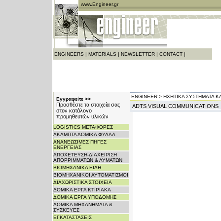
www.Engineer.gr
ENGINEERS
|
MATERIALS
|
NEWSLETTER
|
CONTACT
|
ENGINEER >
ΗΧΗΤΙΚΑ ΣΥΣΤΗΜΑΤΑ Κ
Εγγραφείτε >>
Προσθέστε τα στοιχεία σας
ADTS VISUAL COMMUNICATIONS
στον κατάλογο
προμηθευτών υλικών
LOGISTICS ΜΕΤΑΦΟΡΕΣ
ΑΚΑΜΠΤΑ ΔΟΜΙΚΑ ΦΥΛΛΑ
ΑΝΑΝΕΩΣΙΜΕΣ ΠΗΓΕΣ
ΕΝΕΡΓΕΙΑΣ
ΑΠΟΧΕΤΕΥΣΗ-ΔΙΑΧΕΙΡΙΣΗ
ΑΠΟΡΡΙΜΜΑΤΩΝ & ΛΥΜΑΤΩΝ
ΒΙΟΜΗΧΑΝΙΚΑ ΕΙΔΗ
ΒΙΟΜΗΧΑΝΙΚΟΙ ΑΥΤΟΜΑΤΙΣΜΟΙ
ΔΙΑΧΩΡΙΣΤΙΚΑ ΣΤΟΙΧΕΙΑ
ΔΟΜΙΚΑ ΕΡΓΑ ΚΤΙΡΙΑΚΑ
ΔΟΜΙΚΑ ΕΡΓΑ ΥΠΟΔΟΜΗΣ
ΔΟΜΙΚΑ ΜΗΧΑΝΗΜΑΤΑ &
ΣΥΣΚΕΥΕΣ
ΕΓΚΑΤΑΣΤΑΣΕΙΣ