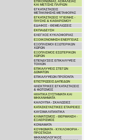
ΕΠΙΚΟΙΝΩΝΙΑΣ, ΑΣΦΑΛΕΙΑΣ
ΚΑΙ ΜΕΤ/ΣΗΣ ΠΛ/ΡΙΩΝ
ΕΓΚΑΤΑΣΤΑΣΕΙΣ
ΜΕΤΑΚΙΝΗΣΗΣ-ΜΕΤΑΦΟΡΑΣ
ΕΓΚΑΤΑΣΤΑΣΕΙΣ ΥΓΙΕΙΝΗΣ -
ΠΛΥΣΗΣ & ΚΑΘΑΡΙΣΜΟΥ
ΕΔΑΦΟΣ - ΘΕΜΕΛΙΩΣΕΙΣ
ΕΚΠΑΙΔΕΥΣΗ
ΕΛΕΓΧΟΣ ΚΥΚΛΟΦΟΡΙΑΣ
ΕΞΟΙΚΟΝΟΜΗΣΗ ΕΝΕΡΓΕΙΑΣ
ΕΞΟΠΛΙΣΜΟΙ ΕΞΩΤΕΡΙΚΩΝ
ΧΩΡΩΝ
ΕΞΟΠΛΙΣΜΟΣ ΕΣΩΤΕΡΙΚΩΝ
ΧΩΡΩΝ
ΕΠΕΝΔΥΣΕΙΣ ΕΠΙΚΑΛΥΨΕΙΣ
ΤΟΙΧΩΝ
ΕΠΙΚΑΛΥΨΕΙΣ ΣΤΕΓΩΝ
ΔΩΜΑΤΩΝ
ΕΠΙΚΑΛΥΨΕΩΝ ΠΡΟΪΟΝΤΑ
ΕΠΙΣΤΡΩΣΕΙΣ ΔΑΠΕΔΩΝ
ΗΛΕΚΤΡΙΚΕΣ ΕΓΚΑΤΑΣΤΑΣΕΙΣ
& ΦΩΤΙΣΜΟΣ
ΗΧΗΤΙΚΑ ΣΥΣΤΗΜΑΤΑ ΚΑΙ
ΜΗΧΑΝΗΜΑΤΑ
ΚΑΛΟΥΠΙΑ - ΣΚΑΛΩΣΙΕΣ
ΚΑΤΑΣΚΕΥΑΣΤΙΚΕΣ ΕΤΑΙΡΕΙΕΣ
ΚΑΥΣΙΜΑ ΛΙΠΑΝΤΙΚΑ
ΚΛΙΜΑΤΙΣΜΟΣ - ΘΕΡΜΑΝΣΗ -
ΕΞΑΕΡΙΣΜΟΣ
ΚΟΝΙΑΜΑΤΑ
ΚΟΥΦΩΜΑΤΑ - ΚΥΚΛΟΦΟΡΙΑ -
ΠΡΟΣΤΑΣΙΑ
ΜΗΧΑΝΟΛΟΓΙΚΟΣ