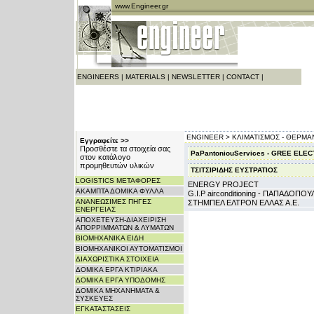
www.Engineer.gr
ENGINEERS
|
MATERIALS
|
NEWSLETTER
|
CONTACT
|
ENGINEER >
ΚΛΙΜΑΤΙΣΜΟΣ - ΘΕΡΜΑ
Εγγραφείτε >>
Προσθέστε τα στοιχεία σας
PaPantoniouServices - GREE ELEC
στον κατάλογο
προμηθευτών υλικών
ΤΣΙΤΣΙΡΙΔΗΣ ΕΥΣΤΡΑΤΙΟΣ
LOGISTICS ΜΕΤΑΦΟΡΕΣ
ENERGY PROJECT
ΑΚΑΜΠΤΑ ΔΟΜΙΚΑ ΦΥΛΛΑ
G.I.P airconditioning - ΠΑΠΑΔΟΠ
ΑΝΑΝΕΩΣΙΜΕΣ ΠΗΓΕΣ
ΣΤΗΜΠΕΛ ΕΛΤΡΟΝ ΕΛΛΑΣ Α.Ε.
ΕΝΕΡΓΕΙΑΣ
ΑΠΟΧΕΤΕΥΣΗ-ΔΙΑΧΕΙΡΙΣΗ
ΑΠΟΡΡΙΜΜΑΤΩΝ & ΛΥΜΑΤΩΝ
ΒΙΟΜΗΧΑΝΙΚΑ ΕΙΔΗ
ΒΙΟΜΗΧΑΝΙΚΟΙ ΑΥΤΟΜΑΤΙΣΜΟΙ
ΔΙΑΧΩΡΙΣΤΙΚΑ ΣΤΟΙΧΕΙΑ
ΔΟΜΙΚΑ ΕΡΓΑ ΚΤΙΡΙΑΚΑ
ΔΟΜΙΚΑ ΕΡΓΑ ΥΠΟΔΟΜΗΣ
ΔΟΜΙΚΑ ΜΗΧΑΝΗΜΑΤΑ &
ΣΥΣΚΕΥΕΣ
ΕΓΚΑΤΑΣΤΑΣΕΙΣ