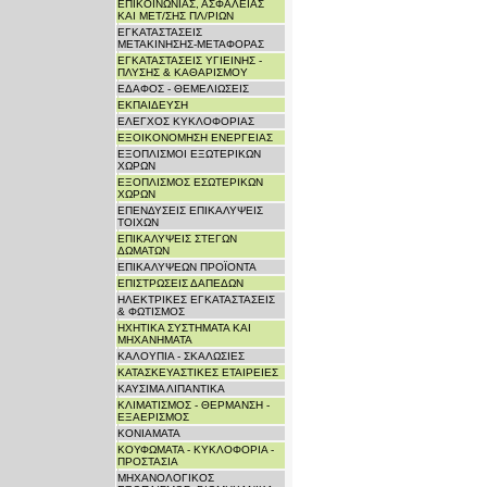
ΕΠΙΚΟΙΝΩΝΙΑΣ, ΑΣΦΑΛΕΙΑΣ
ΚΑΙ ΜΕΤ/ΣΗΣ ΠΛ/ΡΙΩΝ
ΕΓΚΑΤΑΣΤΑΣΕΙΣ
ΜΕΤΑΚΙΝΗΣΗΣ-ΜΕΤΑΦΟΡΑΣ
ΕΓΚΑΤΑΣΤΑΣΕΙΣ ΥΓΙΕΙΝΗΣ -
ΠΛΥΣΗΣ & ΚΑΘΑΡΙΣΜΟΥ
ΕΔΑΦΟΣ - ΘΕΜΕΛΙΩΣΕΙΣ
ΕΚΠΑΙΔΕΥΣΗ
ΕΛΕΓΧΟΣ ΚΥΚΛΟΦΟΡΙΑΣ
ΕΞΟΙΚΟΝΟΜΗΣΗ ΕΝΕΡΓΕΙΑΣ
ΕΞΟΠΛΙΣΜΟΙ ΕΞΩΤΕΡΙΚΩΝ
ΧΩΡΩΝ
ΕΞΟΠΛΙΣΜΟΣ ΕΣΩΤΕΡΙΚΩΝ
ΧΩΡΩΝ
ΕΠΕΝΔΥΣΕΙΣ ΕΠΙΚΑΛΥΨΕΙΣ
ΤΟΙΧΩΝ
ΕΠΙΚΑΛΥΨΕΙΣ ΣΤΕΓΩΝ
ΔΩΜΑΤΩΝ
ΕΠΙΚΑΛΥΨΕΩΝ ΠΡΟΪΟΝΤΑ
ΕΠΙΣΤΡΩΣΕΙΣ ΔΑΠΕΔΩΝ
ΗΛΕΚΤΡΙΚΕΣ ΕΓΚΑΤΑΣΤΑΣΕΙΣ
& ΦΩΤΙΣΜΟΣ
ΗΧΗΤΙΚΑ ΣΥΣΤΗΜΑΤΑ ΚΑΙ
ΜΗΧΑΝΗΜΑΤΑ
ΚΑΛΟΥΠΙΑ - ΣΚΑΛΩΣΙΕΣ
ΚΑΤΑΣΚΕΥΑΣΤΙΚΕΣ ΕΤΑΙΡΕΙΕΣ
ΚΑΥΣΙΜΑ ΛΙΠΑΝΤΙΚΑ
ΚΛΙΜΑΤΙΣΜΟΣ - ΘΕΡΜΑΝΣΗ -
ΕΞΑΕΡΙΣΜΟΣ
ΚΟΝΙΑΜΑΤΑ
ΚΟΥΦΩΜΑΤΑ - ΚΥΚΛΟΦΟΡΙΑ -
ΠΡΟΣΤΑΣΙΑ
ΜΗΧΑΝΟΛΟΓΙΚΟΣ