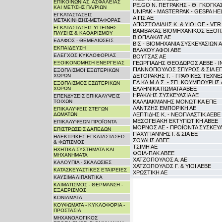
ΕΠΙΚΟΙΝΩΝΙΑΣ, ΑΣΦΑΛΕΙΑΣ
PE.GO Ν. ΠΕΤΡΑΚΗΣ - Θ. ΓΚΟΓΚΑ
ΚΑΙ ΜΕΤ/ΣΗΣ ΠΛ/ΡΙΩΝ
UNIPAK - MASTERPAK - GESPA HE
ΕΓΚΑΤΑΣΤΑΣΕΙΣ
ΑΙΓΙΣ ΑΕ
ΜΕΤΑΚΙΝΗΣΗΣ-ΜΕΤΑΦΟΡΑΣ
ΑΠΟΣΤΟΛΙΔΗΣ Κ. & ΥΙΟΙ ΟΕ - VER
ΕΓΚΑΤΑΣΤΑΣΕΙΣ ΥΓΙΕΙΝΗΣ -
ΒΑΜΒΑΚΑΣ ΒΙΟΜΗΧΑΝΙΚΟΣ ΕΞΟΠ
ΠΛΥΣΗΣ & ΚΑΘΑΡΙΣΜΟΥ
ΒΙΟΠΛΑΚΑΤ ΑΕ
ΕΔΑΦΟΣ - ΘΕΜΕΛΙΩΣΕΙΣ
ΒΙΣ - ΒΙΟΜΗΧΑΝΙΑ ΣΥΣΚΕΥΑΣΙΩΝ 
ΕΚΠΑΙΔΕΥΣΗ
ΒΛΑΧΟΥ ΑΦΟΙ ΑΒΕ
ΕΛΕΓΧΟΣ ΚΥΚΛΟΦΟΡΙΑΣ
ΒΟΥΤΣΑΣ ΑΕ
ΕΞΟΙΚΟΝΟΜΗΣΗ ΕΝΕΡΓΕΙΑΣ
ΓΕΩΡΓΙΑΔΗΣ ΘΕΟΔΩΡΟΣ ΑΕΒΕ - 
ΓΙΑΝΝΟΠΟΥΛΟΣ ΣΠΥΡΟΣ & ΣΙΑ Ε
ΕΞΟΠΛΙΣΜΟΙ ΕΞΩΤΕΡΙΚΩΝ
ΧΩΡΩΝ
ΔΕΤΟΡΑΚΗΣ Γ. - ΓΡΑΦΙΚΕΣ ΤΕΧΝΕ
ΕΛ.ΚΑ.Μ.Α.Σ. - ΣΠ. ΚΟΥΜΠΟΥΡΗΣ 
ΕΞΟΠΛΙΣΜΟΣ ΕΣΩΤΕΡΙΚΩΝ
ΧΩΡΩΝ
ΕΛΛΗΝΙΚΑ ΠΩΜΑΤΑ ΑΒΕΕ
ΗΡΑΚΛΗΣ ΣΥΣΚΕΥΑΣΙΑ ΑΕ
ΕΠΕΝΔΥΣΕΙΣ ΕΠΙΚΑΛΥΨΕΙΣ
ΤΟΙΧΩΝ
ΚΑΛΛΙΑΚΜΑΝΗΣ ΜΟΝΩΤΙΚΑ ΕΠΕ
ΛΑΝΤΖΗΣ ΕΜΠΟΡΙΚΗ ΑΕ
ΕΠΙΚΑΛΥΨΕΙΣ ΣΤΕΓΩΝ
ΔΩΜΑΤΩΝ
ΛΕΠΤΙΔΗΣ Κ. - ΝΕΟΠΛΑΣΤΙΚ ΑΕΒΕ
ΜΕΣΟΓΕΙΑΚΗ ΕΚΤΥΠΩΤΙΚΗ ΑΒΕΕ
ΕΠΙΚΑΛΥΨΕΩΝ ΠΡΟΪΟΝΤΑ
ΜΟΡΝΟΣ ΑΕ - ΠΡΟΪΟΝΤΑ ΣΥΣΚΕΥΑ
ΕΠΙΣΤΡΩΣΕΙΣ ΔΑΠΕΔΩΝ
ΠΑΧΥΓΙΑΝΝΗΣ Ι. & ΣΙΑ ΕΕ
ΗΛΕΚΤΡΙΚΕΣ ΕΓΚΑΤΑΣΤΑΣΕΙΣ
ΣΟΥΛΗΣ ΑΒΕΕ
& ΦΩΤΙΣΜΟΣ
ΤΣΙΜΗ ΑΕ
ΗΧΗΤΙΚΑ ΣΥΣΤΗΜΑΤΑ ΚΑΙ
ΦΟΙΛ-ΠΑΚ ΑΒΕΕ
ΜΗΧΑΝΗΜΑΤΑ
ΧΑΤΖΟΠΟΥΛΟΣ Α. ΑΕ
ΚΑΛΟΥΠΙΑ - ΣΚΑΛΩΣΙΕΣ
ΧΑΤΖΟΠΟΥΛΟΣ Γ. & ΥΙΟΙ ΑΕΒΕ
ΚΑΤΑΣΚΕΥΑΣΤΙΚΕΣ ΕΤΑΙΡΕΙΕΣ
ΧΡΩΣΤΙΚΗ ΑΕ
ΚΑΥΣΙΜΑ ΛΙΠΑΝΤΙΚΑ
ΚΛΙΜΑΤΙΣΜΟΣ - ΘΕΡΜΑΝΣΗ -
ΕΞΑΕΡΙΣΜΟΣ
ΚΟΝΙΑΜΑΤΑ
ΚΟΥΦΩΜΑΤΑ - ΚΥΚΛΟΦΟΡΙΑ -
ΠΡΟΣΤΑΣΙΑ
ΜΗΧΑΝΟΛΟΓΙΚΟΣ