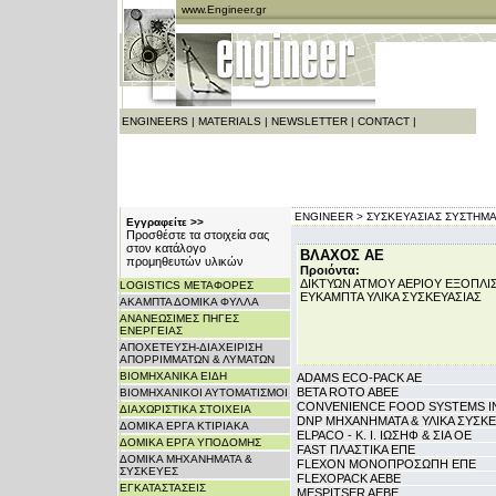
www.Engineer.gr
ENGINEERS
|
MATERIALS
|
NEWSLETTER
|
CONTACT
|
ENGINEER >
ΣΥΣΚΕΥΑΣΙΑΣ ΣΥΣΤΗΜΑΤ
Εγγραφείτε >>
Προσθέστε τα στοιχεία σας
στον κατάλογο
ΒΛΑΧΟΣ ΑΕ
προμηθευτών υλικών
Προιόντα:
ΔΙΚΤΥΩΝ ΑΤΜΟΥ ΑΕΡΙΟΥ ΕΞΟΠΛ
LOGISTICS ΜΕΤΑΦΟΡΕΣ
ΕΥΚΑΜΠΤΑ ΥΛΙΚΑ ΣΥΣΚΕΥΑΣΙΑΣ
ΑΚΑΜΠΤΑ ΔΟΜΙΚΑ ΦΥΛΛΑ
ΑΝΑΝΕΩΣΙΜΕΣ ΠΗΓΕΣ
ΕΝΕΡΓΕΙΑΣ
ΑΠΟΧΕΤΕΥΣΗ-ΔΙΑΧΕΙΡΙΣΗ
ΑΠΟΡΡΙΜΜΑΤΩΝ & ΛΥΜΑΤΩΝ
ΒΙΟΜΗΧΑΝΙΚΑ ΕΙΔΗ
ADAMS ECO-PACK AE
BETA ROTO ABEE
ΒΙΟΜΗΧΑΝΙΚΟΙ ΑΥΤΟΜΑΤΙΣΜΟΙ
CONVENIENCE FOOD SYSTEMS I
ΔΙΑΧΩΡΙΣΤΙΚΑ ΣΤΟΙΧΕΙΑ
DNP ΜΗΧΑΝΗΜΑΤΑ & ΥΛΙΚΑ ΣΥΣΚΕ
ΔΟΜΙΚΑ ΕΡΓΑ ΚΤΙΡΙΑΚΑ
ELPACO - Κ. Ι. ΙΩΣΗΦ & ΣΙΑ OE
ΔΟΜΙΚΑ ΕΡΓΑ ΥΠΟΔΟΜΗΣ
FAST ΠΛΑΣΤΙΚΑ ΕΠΕ
ΔΟΜΙΚΑ ΜΗΧΑΝΗΜΑΤΑ &
FLEXON ΜΟΝΟΠΡΟΣΩΠΗ ΕΠΕ
ΣΥΣΚΕΥΕΣ
FLEXOPACK AEBE
ΕΓΚΑΤΑΣΤΑΣΕΙΣ
MESPITSER AEBE