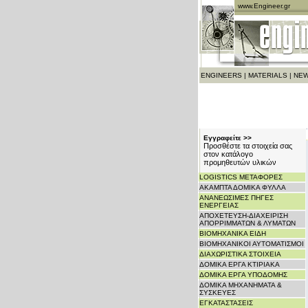
www.Engineer.gr
ENGINEERS
|
MATERIALS
|
NEW
Εγγραφείτε >>
Προσθέστε τα στοιχεία σας
στον κατάλογο
προμηθευτών υλικών
LOGISTICS ΜΕΤΑΦΟΡΕΣ
ΑΚΑΜΠΤΑ ΔΟΜΙΚΑ ΦΥΛΛΑ
ΑΝΑΝΕΩΣΙΜΕΣ ΠΗΓΕΣ
ΕΝΕΡΓΕΙΑΣ
ΑΠΟΧΕΤΕΥΣΗ-ΔΙΑΧΕΙΡΙΣΗ
ΑΠΟΡΡΙΜΜΑΤΩΝ & ΛΥΜΑΤΩΝ
ΒΙΟΜΗΧΑΝΙΚΑ ΕΙΔΗ
ΒΙΟΜΗΧΑΝΙΚΟΙ ΑΥΤΟΜΑΤΙΣΜΟΙ
ΔΙΑΧΩΡΙΣΤΙΚΑ ΣΤΟΙΧΕΙΑ
ΔΟΜΙΚΑ ΕΡΓΑ ΚΤΙΡΙΑΚΑ
ΔΟΜΙΚΑ ΕΡΓΑ ΥΠΟΔΟΜΗΣ
ΔΟΜΙΚΑ ΜΗΧΑΝΗΜΑΤΑ &
ΣΥΣΚΕΥΕΣ
ΕΓΚΑΤΑΣΤΑΣΕΙΣ