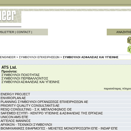
SLETTER
|
CONTACT
|
ΑΝΑΖΗΤΗ
ENGINEER >
ΣΥΜΒΟΥΛΟΙ ΕΠΙΧΕΙΡΗΣΕΩΝ >
ΣΥΜΒΟΥΛΟΙ ΑΣΦΑΛΕΙΑΣ ΚΑΙ ΥΓΙΕΙΝΗΣ
ATS Ltd.
Προιόντα:
ΣΥΜΒΟΥΛΟΙ ΠΟΙΟΤΗΤΑΣ
ΣΥΜΒΟΥΛΟΙ ΠΕΡΙΒΑΛΛΟΝΤΟΣ
ΣΥΜΒΟΥΛΟΙ ΑΣΦΑΛΕΙΑΣ ΚΑΙ ΥΓΙΕΙΝΗΣ
περισσότερες πληρο
ENERGY PROJECT
ENVIROPLAN AE
PLANNING ΣΥΜΒΟΥΛΟΙ ΟΡΓΑΝΩΣΕΩΣ ΕΠΙΧΕΙΡΗΣΕΩΝ AE
PRIORITY QUALITY CONSULTANTS AE
RESQ CONSULTING - Σ.Κ. ΜΕΓΑΛΟΦΩΝΟΣ ΟΕ
SAFEMED ΕΞΥΠΠ - ΚΕΝΤΡΟ ΥΓΙΕΙΝΗΣ & ΑΣΦΑΛΕΙΑΣ ΤΗΣ ΕΡΓΑΣΙΑΣ
UNICON AMS ΕΠΕ
ΑΓΓΕΛΟΣ ΜΑΝΙΝΟΣ
ΑΡΧΙΚΟΝ - ΤΕΧΝΙΚΟΙ ΣΥΜΒΟΥΛΟΙ
ΒΙΟΜΗΧΑΝΙΚΕΣ ΕΦΑΡΜΟΓΕΣ - ΜΕΛΕΤΕΣ ΜΟΝΟΠΡΟΣΩΠΗ ΕΠΕ - INDAP ΕΠΕ