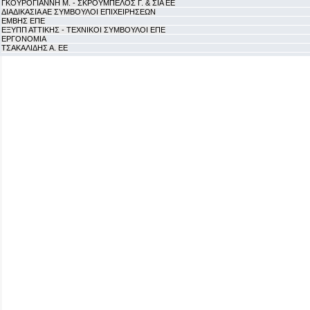
ΓΚΟΥΡΟΓΙΑΝΝΗ Μ. - ΣΚΡΟΥΜΠΕΛΟΣ Γ. & ΣΙΑ ΕΕ
ΔΙΑΔΙΚΑΣΙΑ ΑΕ ΣΥΜΒΟΥΛΟΙ ΕΠΙΧΕΙΡΗΣΕΩΝ
ΕΜΒΗΣ ΕΠΕ
ΕΞΥΠΠ ΑΤΤΙΚΗΣ - ΤΕΧΝΙΚΟΙ ΣΥΜΒΟΥΛΟΙ ΕΠΕ
ΕΡΓΟΝΟΜΙΑ
ΤΣΑΚΑΛΙΔΗΣ Α. ΕΕ