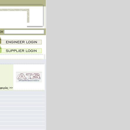
ΣΗ
φορίες >>