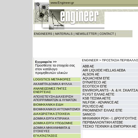
www.Engineer.gr
ENGINEERS
|
MATERIALS
|
NEWSLETTER
|
CONTACT
|
ENGINEER >
ΠΡΟΣΤΑΣΙΑ ΠΕΡΙΒΑΛΛ
Εγγραφείτε >>
Προσθέστε τα στοιχεία σας
ABB AE
στον κατάλογο
AIR LIQUIDE HELLAS AEBA
προμηθευτών υλικών
ALSON ΑΕ
AQUACHEM ΕΠΕ
LOGISTICS ΜΕΤΑΦΟΡΕΣ
DYNATECO ΑΕ
ΑΚΑΜΠΤΑ ΔΟΜΙΚΑ ΦΥΛΛΑ
ECOTECH ΕΠΕ
ΑΝΑΝΕΩΣΙΜΕΣ ΠΗΓΕΣ
ENVIROPLANTS - Α. & Η. ΣΚΑΛΤΣ
ΕΝΕΡΓΕΙΑΣ
FLYGT ΕΛΛΑΣ ΑΕΤΕ
ΑΠΟΧΕΤΕΥΣΗ-ΔΙΑΧΕΙΡΙΣΗ
KSB ΤΕΣΜΑ AETE
ΑΠΟΡΡΙΜΜΑΤΩΝ & ΛΥΜΑΤΩΝ
NILFISK - ADVANCE AE
ΒΙΟΜΗΧΑΝΙΚΑ ΕΙΔΗ
POLYECO AE
ΒΙΟΜΗΧΑΝΙΚΟΙ ΑΥΤΟΜΑΤΙΣΜΟΙ
PROMINENT ΕΛΛΑΣ ΕΠΕ
ΔΙΑΧΩΡΙΣΤΙΚΑ ΣΤΟΙΧΕΙΑ
SANICO
ΜΗΧΑΝΙΚΗ ΡΟΗ - Ι. ΔΡΟΥΓΟΥΤΗΣ
ΔΟΜΙΚΑ ΕΡΓΑ ΚΤΙΡΙΑΚΑ
ΠΕΡΙΒΑΛΛΟΝΤΙΚΗ ΑΤΕΒΕ
ΔΟΜΙΚΑ ΕΡΓΑ ΥΠΟΔΟΜΗΣ
ΤΕΣΚΟ ΤΕΧΝΙΚΗ & ΕΜΠΟΡΙΚΗ ΑΕ
ΔΟΜΙΚΑ ΜΗΧΑΝΗΜΑΤΑ &
ΣΥΣΚΕΥΕΣ
ΕΓΚΑΤΑΣΤΑΣΕΙΣ