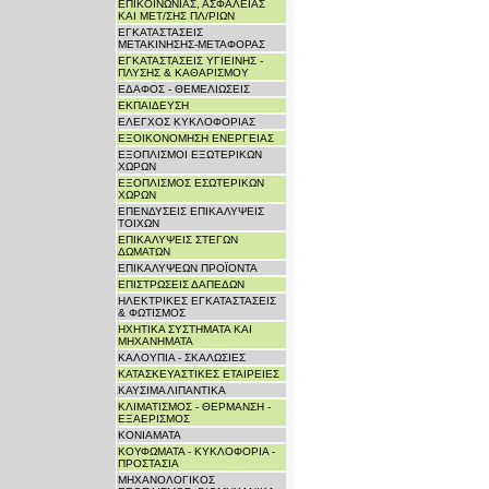
ΕΠΙΚΟΙΝΩΝΙΑΣ, ΑΣΦΑΛΕΙΑΣ
ΚΑΙ ΜΕΤ/ΣΗΣ ΠΛ/ΡΙΩΝ
ΕΓΚΑΤΑΣΤΑΣΕΙΣ
ΜΕΤΑΚΙΝΗΣΗΣ-ΜΕΤΑΦΟΡΑΣ
ΕΓΚΑΤΑΣΤΑΣΕΙΣ ΥΓΙΕΙΝΗΣ -
ΠΛΥΣΗΣ & ΚΑΘΑΡΙΣΜΟΥ
ΕΔΑΦΟΣ - ΘΕΜΕΛΙΩΣΕΙΣ
ΕΚΠΑΙΔΕΥΣΗ
ΕΛΕΓΧΟΣ ΚΥΚΛΟΦΟΡΙΑΣ
ΕΞΟΙΚΟΝΟΜΗΣΗ ΕΝΕΡΓΕΙΑΣ
ΕΞΟΠΛΙΣΜΟΙ ΕΞΩΤΕΡΙΚΩΝ
ΧΩΡΩΝ
ΕΞΟΠΛΙΣΜΟΣ ΕΣΩΤΕΡΙΚΩΝ
ΧΩΡΩΝ
ΕΠΕΝΔΥΣΕΙΣ ΕΠΙΚΑΛΥΨΕΙΣ
ΤΟΙΧΩΝ
ΕΠΙΚΑΛΥΨΕΙΣ ΣΤΕΓΩΝ
ΔΩΜΑΤΩΝ
ΕΠΙΚΑΛΥΨΕΩΝ ΠΡΟΪΟΝΤΑ
ΕΠΙΣΤΡΩΣΕΙΣ ΔΑΠΕΔΩΝ
ΗΛΕΚΤΡΙΚΕΣ ΕΓΚΑΤΑΣΤΑΣΕΙΣ
& ΦΩΤΙΣΜΟΣ
ΗΧΗΤΙΚΑ ΣΥΣΤΗΜΑΤΑ ΚΑΙ
ΜΗΧΑΝΗΜΑΤΑ
ΚΑΛΟΥΠΙΑ - ΣΚΑΛΩΣΙΕΣ
ΚΑΤΑΣΚΕΥΑΣΤΙΚΕΣ ΕΤΑΙΡΕΙΕΣ
ΚΑΥΣΙΜΑ ΛΙΠΑΝΤΙΚΑ
ΚΛΙΜΑΤΙΣΜΟΣ - ΘΕΡΜΑΝΣΗ -
ΕΞΑΕΡΙΣΜΟΣ
ΚΟΝΙΑΜΑΤΑ
ΚΟΥΦΩΜΑΤΑ - ΚΥΚΛΟΦΟΡΙΑ -
ΠΡΟΣΤΑΣΙΑ
ΜΗΧΑΝΟΛΟΓΙΚΟΣ