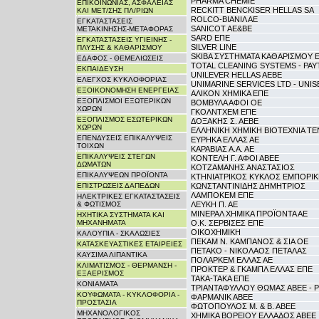
PHARMA CHEMIE
ΕΠΙΚΟΙΝΩΝΙΑΣ, ΑΣΦΑΛΕΙΑΣ
RECKITT BENCKISER HELLAS SA
ΚΑΙ ΜΕΤ/ΣΗΣ ΠΛ/ΡΙΩΝ
ROLCO-ΒΙΑΝΙΛ ΑΕ
ΕΓΚΑΤΑΣΤΑΣΕΙΣ
SANICOT AE&BE
ΜΕΤΑΚΙΝΗΣΗΣ-ΜΕΤΑΦΟΡΑΣ
SARD ΕΠΕ
ΕΓΚΑΤΑΣΤΑΣΕΙΣ ΥΓΙΕΙΝΗΣ -
SILVER LINE
ΠΛΥΣΗΣ & ΚΑΘΑΡΙΣΜΟΥ
SKIBA ΣΥΣΤΗΜΑΤΑ ΚΑΘΑΡΙΣΜΟΥ 
ΕΔΑΦΟΣ - ΘΕΜΕΛΙΩΣΕΙΣ
TOTAL CLEANING SYSTEMS - ΡΑ
ΕΚΠΑΙΔΕΥΣΗ
UNILEVER HELLAS AEBE
ΕΛΕΓΧΟΣ ΚΥΚΛΟΦΟΡΙΑΣ
UNIMARINE SERVICES LTD - UNIS
ΕΞΟΙΚΟΝΟΜΗΣΗ ΕΝΕΡΓΕΙΑΣ
ΑΛΙΚΟΝ ΧΗΜΙΚΑ ΕΠΕ
ΕΞΟΠΛΙΣΜΟΙ ΕΞΩΤΕΡΙΚΩΝ
ΒΟΜΒΥΛΑ ΑΦΟΙ ΟΕ
ΧΩΡΩΝ
ΓΚΟΛΝΤΧΕΜ ΕΠΕ
ΕΞΟΠΛΙΣΜΟΣ ΕΣΩΤΕΡΙΚΩΝ
ΔΟΞΑΚΗΣ Σ. ΑΕΒΕ
ΧΩΡΩΝ
ΕΛΛΗΝΙΚΗ ΧΗΜΙΚΗ ΒΙΟΤΕΧΝΙΑ ΤΕ
ΕΠΕΝΔΥΣΕΙΣ ΕΠΙΚΑΛΥΨΕΙΣ
ΕΥΡΗΚΑ ΕΛΛΑΣ ΑΕ
ΤΟΙΧΩΝ
ΚΑΡΑΒΙΑΣ Α.Α. ΑΕ
ΕΠΙΚΑΛΥΨΕΙΣ ΣΤΕΓΩΝ
ΚΟΝΤΕΛΗ Γ. ΑΦΟΙ ΑΒΕΕ
ΔΩΜΑΤΩΝ
ΚΟΤΖΑΜΑΝΗΣ ΑΝΑΣΤΑΣΙΟΣ
ΕΠΙΚΑΛΥΨΕΩΝ ΠΡΟΪΟΝΤΑ
ΚΤΗΝΙΑΤΡΙΚΟΣ ΚΥΚΛΟΣ ΕΜΠΟΡΙΚ
ΕΠΙΣΤΡΩΣΕΙΣ ΔΑΠΕΔΩΝ
ΚΩΝΣΤΑΝΤΙΝΙΔΗΣ ΔΗΜΗΤΡΙΟΣ
ΛΑΜΠΟΚΕΜ ΕΠΕ
ΗΛΕΚΤΡΙΚΕΣ ΕΓΚΑΤΑΣΤΑΣΕΙΣ
& ΦΩΤΙΣΜΟΣ
ΛΕΥΚΗ Π. ΑΕ
ΜΙΝΕΡΑΛ ΧΗΜΙΚΑ ΠΡΟΪΟΝΤΑ ΑΕ
ΗΧΗΤΙΚΑ ΣΥΣΤΗΜΑΤΑ ΚΑΙ
ΜΗΧΑΝΗΜΑΤΑ
Ο.Κ. ΣΕΡΒΙΣΕΣ ΕΠΕ
ΟΙΚΟΧΗΜΙΚΗ
ΚΑΛΟΥΠΙΑ - ΣΚΑΛΩΣΙΕΣ
ΠΕΚΑΜ Ν. ΚΑΜΠΑΝΟΣ & ΣΙΑ ΟΕ
ΚΑΤΑΣΚΕΥΑΣΤΙΚΕΣ ΕΤΑΙΡΕΙΕΣ
ΠΕΤΑΚΟ - ΝΙΚΟΛΑΟΣ ΠΕΤΑΛΑΣ
ΚΑΥΣΙΜΑ ΛΙΠΑΝΤΙΚΑ
ΠΟΛΑΡΚΕΜ ΕΛΛΑΣ ΑΕ
ΚΛΙΜΑΤΙΣΜΟΣ - ΘΕΡΜΑΝΣΗ -
ΠΡΟΚΤΕΡ & ΓΚΑΜΠΛ ΕΛΛΑΣ ΕΠΕ
ΕΞΑΕΡΙΣΜΟΣ
ΤΑΚΑ-ΤΑΚΑ ΕΠΕ
ΚΟΝΙΑΜΑΤΑ
ΤΡΙΑΝΤΑΦΥΛΛΟΥ ΘΩΜΑΣ ΑΒΕΕ - 
ΚΟΥΦΩΜΑΤΑ - ΚΥΚΛΟΦΟΡΙΑ -
ΦΑΡΜΑΝΙΚ ΑΒΕΕ
ΠΡΟΣΤΑΣΙΑ
ΦΩΤΟΠΟΥΛΟΣ Μ. & Β. ΑΒΕΕ
ΜΗΧΑΝΟΛΟΓΙΚΟΣ
ΧΗΜΙΚΑ ΒΟΡΕΙΟΥ ΕΛΛΑΔΟΣ ΑΒΕΕ