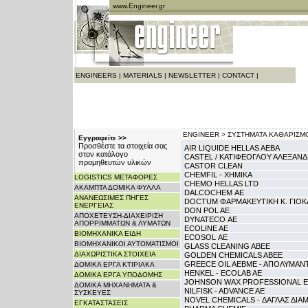
www.Engineer.gr
ENGINEERS
|
MATERIALS
|
NEWSLETTER
|
CONTACT
|
ENGINEER >
ΣΥΣΤΗΜΑΤΑ ΚΑΘΑΡΙΣΜΟ
Εγγραφείτε >>
Προσθέστε τα στοιχεία σας
AIR LIQUIDE HELLAS AEBA
στον κατάλογο
CASTEL / ΚΑΤΙΦΕΟΓΛΟΥ ΑΛΕΞΑΝ
προμηθευτών υλικών
CASTOR CLEAN
CHEMFIL - ΧΗΜΙΚΑ
LOGISTICS ΜΕΤΑΦΟΡΕΣ
CHEMO HELLAS LTD
ΑΚΑΜΠΤΑ ΔΟΜΙΚΑ ΦΥΛΛΑ
DALCOCHEM ΑΕ
ΑΝΑΝΕΩΣΙΜΕΣ ΠΗΓΕΣ
DOCTUM ΦΑΡΜΑΚΕΥΤΙΚΗ Κ. ΓΙΟΚΑ
ΕΝΕΡΓΕΙΑΣ
DON POL AE
ΑΠΟΧΕΤΕΥΣΗ-ΔΙΑΧΕΙΡΙΣΗ
DYNATECO ΑΕ
ΑΠΟΡΡΙΜΜΑΤΩΝ & ΛΥΜΑΤΩΝ
ECOLINE AE
ΒΙΟΜΗΧΑΝΙΚΑ ΕΙΔΗ
ECOSOL ΑΕ
ΒΙΟΜΗΧΑΝΙΚΟΙ ΑΥΤΟΜΑΤΙΣΜΟΙ
GLASS CLEANING AΒΕE
ΔΙΑΧΩΡΙΣΤΙΚΑ ΣΤΟΙΧΕΙΑ
GOLDEN CHEMICALS ABEE
GREECE OIL AEΒΜΕ - ΑΠΟΛΥΜΑΝ
ΔΟΜΙΚΑ ΕΡΓΑ ΚΤΙΡΙΑΚΑ
HENKEL - ECOLAB AE
ΔΟΜΙΚΑ ΕΡΓΑ ΥΠΟΔΟΜΗΣ
JOHNSON WAX PROFESSIONAL Ε
ΔΟΜΙΚΑ ΜΗΧΑΝΗΜΑΤΑ &
NILFISK - ADVANCE AE
ΣΥΣΚΕΥΕΣ
NOVEL CHEMICALS - ΔΑΓΛΑΣ ΔΙΑ
ΕΓΚΑΤΑΣΤΑΣΕΙΣ