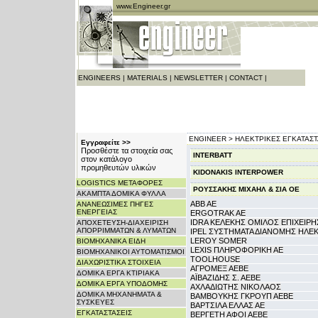
www.Engineer.gr
ENGINEERS
|
MATERIALS
|
NEWSLETTER
|
CONTACT
|
ENGINEER >
ΗΛΕΚΤΡΙΚΕΣ ΕΓΚΑΤΑΣΤ
Εγγραφείτε >>
Προσθέστε τα στοιχεία σας
INTERBATT
στον κατάλογο
προμηθευτών υλικών
KIDONAKIS INTERPOWER
LOGISTICS ΜΕΤΑΦΟΡΕΣ
ΡΟΥΣΣΑΚΗΣ ΜΙΧΑΗΛ & ΣΙA ΟΕ
ΑΚΑΜΠΤΑ ΔΟΜΙΚΑ ΦΥΛΛΑ
ABB AE
ΑΝΑΝΕΩΣΙΜΕΣ ΠΗΓΕΣ
ΕΝΕΡΓΕΙΑΣ
ERGOTRAK AE
IDRA ΚΕΛΕΚΗΣ ΟΜΙΛΟΣ ΕΠΙΧΕΙΡ
ΑΠΟΧΕΤΕΥΣΗ-ΔΙΑΧΕΙΡΙΣΗ
ΑΠΟΡΡΙΜΜΑΤΩΝ & ΛΥΜΑΤΩΝ
IPEL ΣΥΣΤΗΜΑΤΑ ΔΙΑΝΟΜΗΣ ΗΛΕΚ
LEROY SOMER
ΒΙΟΜΗΧΑΝΙΚΑ ΕΙΔΗ
LEXIS ΠΛΗΡΟΦΟΡΙΚΗ ΑΕ
ΒΙΟΜΗΧΑΝΙΚΟΙ ΑΥΤΟΜΑΤΙΣΜΟΙ
TOOLHOUSE
ΔΙΑΧΩΡΙΣΤΙΚΑ ΣΤΟΙΧΕΙΑ
ΑΓΡΟΜΕΞ ΑΕΒΕ
ΔΟΜΙΚΑ ΕΡΓΑ ΚΤΙΡΙΑΚΑ
ΑΪΒΑΖΙΔΗΣ Σ. ΑΕΒΕ
ΔΟΜΙΚΑ ΕΡΓΑ ΥΠΟΔΟΜΗΣ
ΑΧΛΑΔΙΩΤΗΣ ΝΙΚΟΛΑΟΣ
ΔΟΜΙΚΑ ΜΗΧΑΝΗΜΑΤΑ &
ΒΑΜΒΟΥΚΗΣ ΓΚΡΟΥΠ ΑΕΒΕ
ΣΥΣΚΕΥΕΣ
ΒΑΡΤΣΙΛΑ ΕΛΛΑΣ ΑΕ
ΕΓΚΑΤΑΣΤΑΣΕΙΣ
ΒΕΡΓΕΤΗ ΑΦΟΙ ΑΕΒΕ