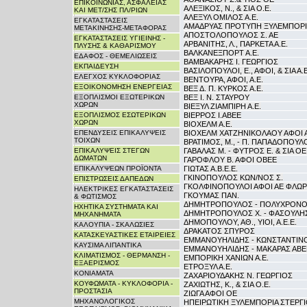
ΕΠΙΚΟΙΝΩΝΙΑΣ, ΑΣΦΑΛΕΙΑΣ
ΑΛΕΞΙΚΟΣ, Ν., & ΣΙΑ Ο.Ε.
ΚΑΙ ΜΕΤ/ΣΗΣ ΠΛ/ΡΙΩΝ
ΑΛΕΞΥΛ ΟΜΙΛΟΣ Α.Ε.
ΕΓΚΑΤΑΣΤΑΣΕΙΣ
ΑΜΑΔΡΥΑΣ ΠΡΟΤΥΠΗ ΞΥΛΕΜΠΟΡΙΑ
ΜΕΤΑΚΙΝΗΣΗΣ-ΜΕΤΑΦΟΡΑΣ
ΑΠΟΣΤΟΛΟΠΟΥΛΟΣ Σ. ΑΕ
ΕΓΚΑΤΑΣΤΑΣΕΙΣ ΥΓΙΕΙΝΗΣ -
ΑΡΒΑΝΙΤΗΣ, Λ., ΠΑΡΚΕΤΑ Α.Ε.
ΠΛΥΣΗΣ & ΚΑΘΑΡΙΣΜΟΥ
ΒΑΛΚΑΝΕΞΠΟΡΤ Α.Ε.
ΕΔΑΦΟΣ - ΘΕΜΕΛΙΩΣΕΙΣ
ΒΑΜΒΑΚΑΡΗΣ Ι. ΓΕΩΡΓΙΟΣ
ΕΚΠΑΙΔΕΥΣΗ
ΒΑΣΙΛΟΠΟΥΛΟΙ, Ε., ΑΦΟΙ, & ΣΙΑ Α.Ε
ΕΛΕΓΧΟΣ ΚΥΚΛΟΦΟΡΙΑΣ
ΒΕΝΤΟΥΡΑ, ΑΦΟΙ, Α.Ε.
ΕΞΟΙΚΟΝΟΜΗΣΗ ΕΝΕΡΓΕΙΑΣ
ΒΕΞ Δ. Π. ΚΥΡΚΟΣ Α.Ε.
ΕΞΟΠΛΙΣΜΟΙ ΕΞΩΤΕΡΙΚΩΝ
ΒΕΞ Ι. Ν. ΣΤΑΥΡΟΥ
ΧΩΡΩΝ
ΒΙΕΞΥΛ ΖΙΑΜΠΙΡΗ Α.Ε.
ΕΞΟΠΛΙΣΜΟΣ ΕΣΩΤΕΡΙΚΩΝ
ΒΙΕΡΡΟΣ Ι.ΑΒΕΕ
ΧΩΡΩΝ
ΒΙΟΧΕΛΜ Α.Ε.
ΕΠΕΝΔΥΣΕΙΣ ΕΠΙΚΑΛΥΨΕΙΣ
ΒΙΟΧΕΛΜ ΧΑΤΖΗΝΙΚΟΛΑΟΥ ΑΦΟΙ 
ΤΟΙΧΩΝ
ΒΡΑΤΙΜΟΣ, Μ., - Π. ΠΑΠΑΔΟΠΟΥΛΟ
ΕΠΙΚΑΛΥΨΕΙΣ ΣΤΕΓΩΝ
ΓΑΒΑΛΑΣ Μ. - ΦΥΤΡΟΣ Ε. & ΣΙΑ Ο
ΔΩΜΑΤΩΝ
ΓΑΡΟΦΛΟΥ Β. ΑΦΟΙ ΟΒΕΕ
ΕΠΙΚΑΛΥΨΕΩΝ ΠΡΟΪΟΝΤΑ
ΓΙΩΤΑΣ Α.Β.Ε.Ε.
ΓΚΙΝΟΠΟΥΛΟΣ ΚΩΝ/ΝΟΣ Σ.
ΕΠΙΣΤΡΩΣΕΙΣ ΔΑΠΕΔΩΝ
ΓΚΟΛΦΙΝΟΠΟΥΛΟΙ ΑΦΟΙ ΑΕ ΦΛΩΡ
ΗΛΕΚΤΡΙΚΕΣ ΕΓΚΑΤΑΣΤΑΣΕΙΣ
ΓΚΟΥΜΑΣ ΠΑΝ.
& ΦΩΤΙΣΜΟΣ
ΔΗΜΗΤΡΟΠΟΥΛΟΣ - ΠΟΛΥΧΡΟΝΟ
ΗΧΗΤΙΚΑ ΣΥΣΤΗΜΑΤΑ ΚΑΙ
ΔΗΜΗΤΡΟΠΟΥΛΟΣ Χ. - ΦΑΣΟΥΛΗΣ
ΜΗΧΑΝΗΜΑΤΑ
ΔΗΜΟΠΟΥΛΟΥ, ΑΘ., ΥΙΟΙ, Α.Ε.Ε.
ΚΑΛΟΥΠΙΑ - ΣΚΑΛΩΣΙΕΣ
ΔΡΑΚΑΤΟΣ ΣΠΥΡΟΣ
ΚΑΤΑΣΚΕΥΑΣΤΙΚΕΣ ΕΤΑΙΡΕΙΕΣ
ΕΜΜΑΝΟΥΗΛΙΔΗΣ - ΚΩΝΣΤΑΝΤΙΝΟΥ
ΚΑΥΣΙΜΑ ΛΙΠΑΝΤΙΚΑ
ΕΜΜΑΝΟΥΗΛΙΔΗΣ - ΜΑΚΑΡΑΣ ΑΒΕ
ΚΛΙΜΑΤΙΣΜΟΣ - ΘΕΡΜΑΝΣΗ -
ΕΜΠΟΡΙΚΗ ΧΑΝΙΩΝ Α.Ε.
ΕΞΑΕΡΙΣΜΟΣ
ΕΤΡΟΞΥΛ Α.Ε.
ΚΟΝΙΑΜΑΤΑ
ΖΑΧΑΡΙΟΥΔΑΚΗΣ Ν. ΓΕΩΡΓΙΟΣ
ΚΟΥΦΩΜΑΤΑ - ΚΥΚΛΟΦΟΡΙΑ -
ΖΑΧΙΩΤΗΣ, Κ., & ΣΙΑ Ο.Ε.
ΠΡΟΣΤΑΣΙΑ
ΖΙΩΓΑ ΑΦΟΙ ΟΕ
ΜΗΧΑΝΟΛΟΓΙΚΟΣ
ΗΠΕΙΡΩΤΙΚΗ ΞΥΛΕΜΠΟΡΙΑ ΣΤΕΡΓΙΟ