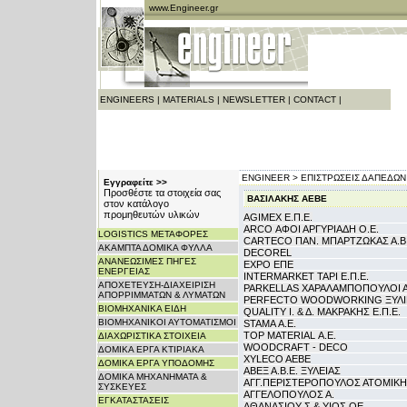
www.Engineer.gr
ENGINEERS
|
MATERIALS
|
NEWSLETTER
|
CONTACT
|
ENGINEER >
ΕΠΙΣΤΡΩΣΕΙΣ ΔΑΠΕΔΩΝ
Εγγραφείτε >>
Προσθέστε τα στοιχεία σας
ΒΑΣΙΛΑΚΗΣ ΑΕΒΕ
στον κατάλογο
προμηθευτών υλικών
AGIMEX Ε.Π.Ε.
ARCO ΑΦΟΙ ΑΡΓΥΡΙΑΔΗ Ο.Ε.
LOGISTICS ΜΕΤΑΦΟΡΕΣ
CARTECO ΠΑΝ. ΜΠΑΡΤΖΩΚΑΣ Α.Β.
ΑΚΑΜΠΤΑ ΔΟΜΙΚΑ ΦΥΛΛΑ
DECOREL
ΑΝΑΝΕΩΣΙΜΕΣ ΠΗΓΕΣ
EXPO ΕΠΕ
ΕΝΕΡΓΕΙΑΣ
INTERMARKET TAPI Ε.Π.Ε.
ΑΠΟΧΕΤΕΥΣΗ-ΔΙΑΧΕΙΡΙΣΗ
PARKELLAS ΧΑΡΑΛΑΜΠΟΠΟΥΛΟΙ Α
ΑΠΟΡΡΙΜΜΑΤΩΝ & ΛΥΜΑΤΩΝ
PERFECTO WOODWORKING ΞΥΛΙΝ
ΒΙΟΜΗΧΑΝΙΚΑ ΕΙΔΗ
QUALITY Ι. & Δ. ΜΑΚΡΑΚΗΣ Ε.Π.Ε.
ΒΙΟΜΗΧΑΝΙΚΟΙ ΑΥΤΟΜΑΤΙΣΜΟΙ
STAMA Α.Ε.
TOP MATERIAL Α.Ε.
ΔΙΑΧΩΡΙΣΤΙΚΑ ΣΤΟΙΧΕΙΑ
WOODCRAFT - DECO
ΔΟΜΙΚΑ ΕΡΓΑ ΚΤΙΡΙΑΚΑ
XYLECO AEBE
ΔΟΜΙΚΑ ΕΡΓΑ ΥΠΟΔΟΜΗΣ
ΑΒΕΞ Α.Β.Ε. ΞΥΛΕΙΑΣ
ΔΟΜΙΚΑ ΜΗΧΑΝΗΜΑΤΑ &
ΑΓΓ.ΠΕΡΙΣΤΕΡΟΠΟΥΛΟΣ ΑΤΟΜΙΚΗ
ΣΥΣΚΕΥΕΣ
ΑΓΓΕΛΟΠΟΥΛΟΣ Α.
ΕΓΚΑΤΑΣΤΑΣΕΙΣ
ΑΘΑΝΑΣΙΟΥ Σ.& ΥΙΟΣ ΟΕ