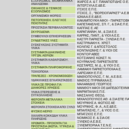
ΕΞΟΠΛΙΣΜΟΣ, ΒΙΟΜΗΧΑΝΙΚΑ
ΙΚΑΡΟΣ Α. & Γ. ΠΑΝΑΓΙΩΤΙΔΗΣ Ο.Ε.
ΑΝΑΛΩΣΙΜΑ
ΙΝΤΕΡΞΥΛ Α.Ε.&Β.Ε.
ΟΙΚΙΑΚΟΣ & ΓΕΝΙΚΟΣ
ΙΤΣΙΟΣ Ε.Π.Ε.
ΕΞΟΠΛΙΣΜΟΣ
ΙΤΣΙΟΣ, Σ., "ΒΟΡΕΙΟΠΑΡΚΕΤ" Α.Ε.Β
ΟΡΓΑΝΙΣΜΟΙ ΦΟΡΕΙΣ
ΙΩΝΙΑ Α.Ε.Ε.&Β.Ε.
ΠΙΣΤΟΠΟΙΗΣΗ, ΕΛΕΓΧΟΣ
ΚΑΚΑΜΠΟΥΚΗ ΑΦΟΙ - ΠΑΡΚΕΤΟΒ
ΠΟΙΟΤΗΤΑΣ
ΚΑΠΕΤΑΝΕΛΗΣ, ΣΠ. Γ., & ΣΙΑ Ε.Π.Ε.
ΠΡΟΣΤΑΣΙΑ ΠΕΡΙΒΑΛΛΟΝΤΟΣ
ΚΑΠΠΑΣ Ε. ΑΕ
ΚΑΡΑΓΙΑΝΝΗ, Μ., & ΣΙΑ Ε.Ε.
ΣΚΥΡΟΔΕΜΑ
ΚΑΡΡΑΣ, ΠΑΝΤ., & ΥΙΟΙ Α.Ε.Ε.
ΣΥΜΒΟΥΛΟΙ ΕΠΙΧΕΙΡΗΣΕΩΝ
ΚΑΣΤΡΙ ΠΑΡΚΕΤΑ - ΞΥΛΕΙΑ Ε.Π.Ε.
ΣΥΝΔΕΤΙΚΕΣ ΥΛΕΣ
ΚΑΣΤΡΙΝΑΚΗ Κ. ΧΡΙΣΤ.
ΣΥΣΚΕΥΑΣΙΑΣ ΣΥΣΤΗΜΑΤΑ
ΚΟΛΙΓΑΣ Γ. & ΑΠΟΣΤΟΛΟΣ
ΥΛΙΚΑ
ΚΟΝΤΑΛΩΝΗΣ Γ. & ΥΙΟΙ ΟΕ
ΣΥΣΤΗΜΑΤΑ ΔΙΑΚΙΝΗΣΗΣ
ΚΟΝΤΟΡ ΑΒΕΕ
ΥΡΓΩΝ, ΑΕΡΙΩΝ
ΚΟΤΣΙΑΝΗΣ ΚΩΝΣΤ. Ν.
ΣΥΣΤΗΜΑΤΑ ΚΑΘΑΡΙΣΜΟΥ,
ΚΟΥΡΑΚΛΗΣ ΠΑΡΚΕΤΑ ΕΠΕ
ΥΛΙΚΑ
ΚΩΣΤΑΡΕΣ, Μ. Δ., & ΥΙΟΙ Ο.Ε.
ΣΥΣΤΗΜΑΤΑ ΠΛΗΡΟΦΟΡΙΚΗΣ
ΛΑΜΙΑΚΗ ΠΑΡΚΕΤΟΠΟΙΙΑ Α.Ε.
ΤΟΙΧΟΠΟΙΙΑ
ΛΑΡΙΣΑΙΚΗ Ε.Π.Ε.
ΤΡΑΠΕΖΕΣ - ΧΡΟΝΟΜΙΣΘΩΣΗ
ΜΑΘΙΟΠΟΥΛΟΣ, Γ. Μ., Α.Ε.Β.Ε.
ΥΔΡΑΥΛΙΚΕΣ ΕΓΚΑΤΑΣΤΑΣΕΙΣ
ΜΑΘΙΟΣ ΠΥΡΙΜΑΧΑ Α.Ε.
ΜΑΛΑΜΙΔΗΣ ΓΕΩΡΓΙΟΣ
ΥΛΙΚΑ ΣΕ ΠΡΟΦΙΛ ΓΙΑ
ΔΙΑΦΟΡΕΣ ΧΡΗΣΕΙΣ
ΜΑΝΘΟΥ ΑΦΟΙ ΟΕ ΔΑΠΕΔΟΤΕΧΝΙ
ΜΑΡΜΙΤΑΛΙΑ Ε.Π.Ε.
ΥΛΙΚΑ ΣΤΕΡΕΩΣΗΣ &
ΣΥΓΚΟΛΛΗΣΗΣ
ΜΑΣΣΑΛΗΣ ΘΕΟΔ.
ΜΙΧΑΛΟΠΟΥΛΟΣ ΑΘ. & ΣΙΑ ΕΠΕ Π
ΦΕΡΟΝΤΑ ΜΕΤΑΛΛΙΚΑ
ΣΤΟΙΧΕΙΑ
ΜΟΥΡΙΚΗΣ Α. ΦΩΤΙΟΣ ΑΕ
ΜΟΥΡΙΚΗΣ, Φ. Α., Α.Ε.&Β.Ε.
ΦΕΡΟΝΤΑ ΣΤΟΙΧΕΙΑ ΑΠΟ ΞΥΛΟ
ΜΠΑΛΤΑΣΗΣ, Γ., & ΥΙΟΣ Ο.Ε.
ΦΥΣΙΚΟ ΑΕΡΙΟ
ΜΠΑΤΖΙΟΣ Ε.Π.Ε.
ΧΑΛΑΡΑ ΚΟΚΚΩΔΗ ΥΛΙΚΑ
ΝΟΜΙΚΟΣ Ε. & ΣΙΑ ΟΕ
ΠΛΗΡΩΣΗΣ
ΞΥΛΕΚΟ Α.Ε.Β.Ε.
ΧΡΩΜΑΤΑ - ΠΡΟΙΟΝΤΑ ΓΙΑ
ΞΥΛΕΜΠΟΡΙΑ Α.Τ.Ε.Ν.Ε.
ΠΡΟΣΤΑΣΙΑ (ΦΩΤΙΑ, ΥΓΡΑΣΙΑ &