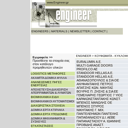
www.Engineer.gr
ENGINEERS
|
MATERIALS
|
NEWSLETTER
|
CONTACT
|
ENGINEER >
ΚΟΥΦΩΜΑΤΑ - ΚΥΚΛΟΦΟ
Εγγραφείτε >>
Προσθέστε τα στοιχεία σας
EURALUMIN Α.Ε.
στον κατάλογο
MULTI GARAGE DOORS
προμηθευτών υλικών
PROFILCO AE
STANDOOR HELLAS A.E.
LOGISTICS ΜΕΤΑΦΟΡΕΣ
STANDOOR HELLAS Α.Ε.
ΑΚΑΜΠΤΑ ΔΟΜΙΚΑ ΦΥΛΛΑ
ΑΘΑΝΑΣΟΠΟΥΛΟΣ & ΣΙΑ ΟΕ
ΑΝΑΝΕΩΣΙΜΕΣ ΠΗΓΕΣ
ΑΝΥΦΑΝΤΑΚΗΣ ΠΕΤΡΟΣ
ΕΝΕΡΓΕΙΑΣ
ΑΠΑΤΖΗΣ ΚΩΝ. ΝΙΚΗΤΑΣ
ΑΠΟΧΕΤΕΥΣΗ-ΔΙΑΧΕΙΡΙΣΗ
ΒΟΥΡΗΣ Π. ΖΗΣΗΣ & ΣΙΑ ΕΕ
ΑΠΟΡΡΙΜΜΑΤΩΝ & ΛΥΜΑΤΩΝ
ΓΕΜΕΛΙΑΡΗΣ ΓΕΩΡΓΙΟΣ 7 ΥΙΟΣ
ΒΙΟΜΗΧΑΝΙΚΑ ΕΙΔΗ
ΚΑΡΑΚΩΝΣΤΑΝΤΑΚΗΣ ΚΩΝΣΤ.
ΒΙΟΜΗΧΑΝΙΚΟΙ ΑΥΤΟΜΑΤΙΣΜΟΙ
ΜΠΕΝΟΣ ΜΑΝΩΛΗΣ ΟΕ
ΔΙΑΧΩΡΙΣΤΙΚΑ ΣΤΟΙΧΕΙΑ
ΜΠΕΝΟΣ ΣΠΥΡΟΣ
ΔΟΜΙΚΑ ΕΡΓΑ ΚΤΙΡΙΑΚΑ
ΝΙΚΗΤΑΚΗΣ Γ. ΜΙΧ.
ΠΑΝΤΕΛΕΗΜΩΝ ΠΑΝΤΕΛΗΣ
ΔΟΜΙΚΑ ΕΡΓΑ ΥΠΟΔΟΜΗΣ
ΠΑΠΑΘΑΝΑΣΙΟΥ Δ.Ι. ΑΕΒΕ
ΔΟΜΙΚΑ ΜΗΧΑΝΗΜΑΤΑ &
ΠΑΠΑΝΑΣΤΑΣΙΟΥ Α. ΙΩΑΝΝΗΣ
ΣΥΣΚΕΥΕΣ
ΠΡΟΒΙΔΗΣ ΑΝΑΣΤ.
ΕΓΚΑΤΑΣΤΑΣΕΙΣ