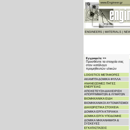
www.Engineer.gr
ENGINEERS
|
MATERIALS
|
NEW
Εγγραφείτε >>
Προσθέστε τα στοιχεία σας
στον κατάλογο
προμηθευτών υλικών
LOGISTICS ΜΕΤΑΦΟΡΕΣ
ΑΚΑΜΠΤΑ ΔΟΜΙΚΑ ΦΥΛΛΑ
ΑΝΑΝΕΩΣΙΜΕΣ ΠΗΓΕΣ
ΕΝΕΡΓΕΙΑΣ
ΑΠΟΧΕΤΕΥΣΗ-ΔΙΑΧΕΙΡΙΣΗ
ΑΠΟΡΡΙΜΜΑΤΩΝ & ΛΥΜΑΤΩΝ
ΒΙΟΜΗΧΑΝΙΚΑ ΕΙΔΗ
ΒΙΟΜΗΧΑΝΙΚΟΙ ΑΥΤΟΜΑΤΙΣΜΟΙ
ΔΙΑΧΩΡΙΣΤΙΚΑ ΣΤΟΙΧΕΙΑ
ΔΟΜΙΚΑ ΕΡΓΑ ΚΤΙΡΙΑΚΑ
ΔΟΜΙΚΑ ΕΡΓΑ ΥΠΟΔΟΜΗΣ
ΔΟΜΙΚΑ ΜΗΧΑΝΗΜΑΤΑ &
ΣΥΣΚΕΥΕΣ
ΕΓΚΑΤΑΣΤΑΣΕΙΣ