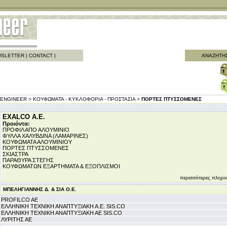
SLETTER
|
CONTACT
|
ΑΝΑΖΗΤΗ
ENGINEER >
ΚΟΥΦΩΜΑΤΑ - ΚΥΚΛΟΦΟΡΙΑ - ΠΡΟΣΤΑΣΙΑ >
ΠΟΡΤΕΣ ΠΤΥΣΣΟΜΕΝΕΣ
EXALCO A.E.
Προιόντα:
ΠΡΟΦΙΛ ΑΠΟ ΑΛΟΥΜΙΝΙΟ
ΦΥΛΛΑ ΧΑΛΥΒΔΙΝΑ (ΛΑΜΑΡΙΝΕΣ)
ΚΟΥΦΩΜΑΤΑ ΑΛΟΥΜΙΝΙΟΥ
ΠΟΡΤΕΣ ΠΤΥΣΣΟΜΕΝΕΣ
ΣΚΙΑΣΤΡΑ
ΠΑΡΑΘΥΡΑ ΣΤΕΓΗΣ
ΚΟΥΦΩΜΑΤΩΝ ΕΞΑΡΤΗΜΑΤΑ & ΕΞΟΠΛΙΣΜΟΙ
περισσότερες πληρο
ΜΠΕΛΗΓΙΑΝΝΗΣ Δ. & ΣΙΑ Ο.Ε.
PROFILCO AE
ΕΛΛΗΝΙΚΗ ΤΕΧΝΙΚΗ ΑΝΑΠΤΥΞΙΑΚΗ Α.E. SIS.CO
ΕΛΛΗΝΙΚΗ ΤΕΧΝΙΚΗ ΑΝΑΠΤΥΞΙΑΚΗ ΑΕ SIS.CO
ΛΥΡΙΤΗΣ ΑΕ