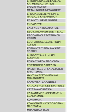
ΕΠΙΚΟΙΝΩΝΙΑΣ, ΑΣΦΑΛΕΙΑΣ
ΚΑΙ ΜΕΤ/ΣΗΣ ΠΛ/ΡΙΩΝ
ΕΓΚΑΤΑΣΤΑΣΕΙΣ
ΜΕΤΑΚΙΝΗΣΗΣ-ΜΕΤΑΦΟΡΑΣ
ΕΓΚΑΤΑΣΤΑΣΕΙΣ ΥΓΙΕΙΝΗΣ -
ΠΛΥΣΗΣ & ΚΑΘΑΡΙΣΜΟΥ
ΕΔΑΦΟΣ - ΘΕΜΕΛΙΩΣΕΙΣ
ΕΚΠΑΙΔΕΥΣΗ
ΕΛΕΓΧΟΣ ΚΥΚΛΟΦΟΡΙΑΣ
ΕΞΟΙΚΟΝΟΜΗΣΗ ΕΝΕΡΓΕΙΑΣ
ΕΞΟΠΛΙΣΜΟΙ ΕΞΩΤΕΡΙΚΩΝ
ΧΩΡΩΝ
ΕΞΟΠΛΙΣΜΟΣ ΕΣΩΤΕΡΙΚΩΝ
ΧΩΡΩΝ
ΕΠΕΝΔΥΣΕΙΣ ΕΠΙΚΑΛΥΨΕΙΣ
ΤΟΙΧΩΝ
ΕΠΙΚΑΛΥΨΕΙΣ ΣΤΕΓΩΝ
ΔΩΜΑΤΩΝ
ΕΠΙΚΑΛΥΨΕΩΝ ΠΡΟΪΟΝΤΑ
ΕΠΙΣΤΡΩΣΕΙΣ ΔΑΠΕΔΩΝ
ΗΛΕΚΤΡΙΚΕΣ ΕΓΚΑΤΑΣΤΑΣΕΙΣ
& ΦΩΤΙΣΜΟΣ
ΗΧΗΤΙΚΑ ΣΥΣΤΗΜΑΤΑ ΚΑΙ
ΜΗΧΑΝΗΜΑΤΑ
ΚΑΛΟΥΠΙΑ - ΣΚΑΛΩΣΙΕΣ
ΚΑΤΑΣΚΕΥΑΣΤΙΚΕΣ ΕΤΑΙΡΕΙΕΣ
ΚΑΥΣΙΜΑ ΛΙΠΑΝΤΙΚΑ
ΚΛΙΜΑΤΙΣΜΟΣ - ΘΕΡΜΑΝΣΗ -
ΕΞΑΕΡΙΣΜΟΣ
ΚΟΝΙΑΜΑΤΑ
ΚΟΥΦΩΜΑΤΑ - ΚΥΚΛΟΦΟΡΙΑ -
ΠΡΟΣΤΑΣΙΑ
ΜΗΧΑΝΟΛΟΓΙΚΟΣ