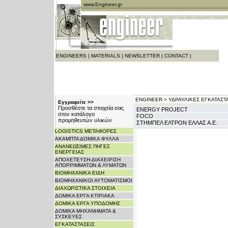
www.Engineer.gr
ENGINEERS
|
MATERIALS
|
NEWSLETTER
|
CONTACT
|
ENGINEER >
ΥΔΡΑΥΛΙΚΕΣ ΕΓΚΑΤΑΣΤΑ
Εγγραφείτε >>
Προσθέστε τα στοιχεία σας
ENERGY PROJECT
στον κατάλογο
FOCO
προμηθευτών υλικών
ΣΤΗΜΠΕΛ ΕΛΤΡΟΝ ΕΛΛΑΣ Α.Ε.
LOGISTICS ΜΕΤΑΦΟΡΕΣ
ΑΚΑΜΠΤΑ ΔΟΜΙΚΑ ΦΥΛΛΑ
ΑΝΑΝΕΩΣΙΜΕΣ ΠΗΓΕΣ
ΕΝΕΡΓΕΙΑΣ
ΑΠΟΧΕΤΕΥΣΗ-ΔΙΑΧΕΙΡΙΣΗ
ΑΠΟΡΡΙΜΜΑΤΩΝ & ΛΥΜΑΤΩΝ
ΒΙΟΜΗΧΑΝΙΚΑ ΕΙΔΗ
ΒΙΟΜΗΧΑΝΙΚΟΙ ΑΥΤΟΜΑΤΙΣΜΟΙ
ΔΙΑΧΩΡΙΣΤΙΚΑ ΣΤΟΙΧΕΙΑ
ΔΟΜΙΚΑ ΕΡΓΑ ΚΤΙΡΙΑΚΑ
ΔΟΜΙΚΑ ΕΡΓΑ ΥΠΟΔΟΜΗΣ
ΔΟΜΙΚΑ ΜΗΧΑΝΗΜΑΤΑ &
ΣΥΣΚΕΥΕΣ
ΕΓΚΑΤΑΣΤΑΣΕΙΣ