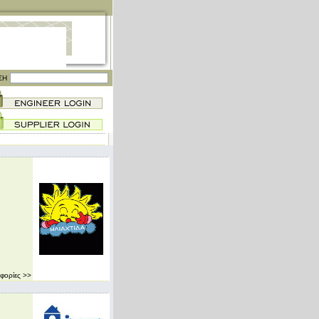
ΣΗ
φορίες >>