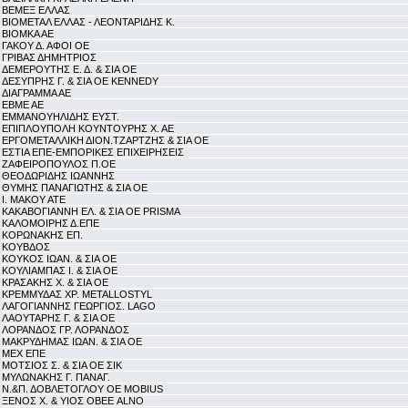
ΒΕΜΕΞ ΕΛΛΑΣ
ΒΙΟΜΕΤΑΛ ΕΛΛΑΣ - ΛΕΟΝΤΑΡΙΔΗΣ Κ.
ΒΙΟΜΚΑ ΑΕ
ΓΑΚΟΥ Δ. ΑΦΟΙ ΟΕ
ΓΡΙΒΑΣ ΔΗΜΗΤΡΙΟΣ
ΔΕΜΕΡΟΥΤΗΣ Ε. Δ. & ΣΙΑ ΟΕ
ΔΕΣΥΠΡΗΣ Γ. & ΣΙΑ ΟΕ KENNEDY
ΔΙΑΓΡΑΜΜΑ ΑΕ
ΕΒΜΕ ΑΕ
ΕΜΜΑΝΟΥΗΛΙΔΗΣ ΕΥΣΤ.
ΕΠΙΠΛΟΥΠΟΛΗ ΚΟΥΝΤΟΥΡΗΣ Χ. ΑΕ
ΕΡΓΟΜΕΤΑΛΛΙΚΗ ΔΙΟΝ.ΤΖΑΡΤΖΗΣ & ΣΙΑ ΟΕ
ΕΣΤΙΑ ΕΠΕ-ΕΜΠΟΡΙΚΕΣ ΕΠΙΧΕΙΡΗΣΕΙΣ
ΖΑΦΕΙΡΟΠΟΥΛΟΣ Π.ΟΕ
ΘΕΟΔΩΡΙΔΗΣ ΙΩΑΝΝΗΣ
ΘΥΜΗΣ ΠΑΝΑΓΙΩΤΗΣ & ΣΙΑ ΟΕ
Ι. ΜΑΚΟΥ ΑΤΕ
ΚΑΚΑΒΟΓΙΑΝΝΗ ΕΛ. & ΣΙΑ ΟΕ PRISMA
ΚΑΛΟΜΟΙΡΗΣ Δ.ΕΠΕ
ΚΟΡΩΝΑΚΗΣ ΕΠ.
ΚΟΥΒΔΟΣ
ΚΟΥΚΟΣ ΙΩΑΝ. & ΣΙΑ ΟΕ
ΚΟΥΛΙΑΜΠΑΣ Ι. & ΣΙΑ ΟΕ
ΚΡΑΣΑΚΗΣ Χ. & ΣΙΑ ΟΕ
ΚΡΕΜΜΥΔΑΣ ΧΡ. METALLOSTYL
ΛΑΓΟΓΙΑΝΝΗΣ ΓΕΩΡΓΙΟΣ. LAGO
ΛΑΟΥΤΑΡΗΣ Γ. & ΣΙΑ ΟΕ
ΛΟΡΑΝΔΟΣ ΓΡ. ΛΟΡΑΝΔΟΣ
ΜΑΚΡΥΔΗΜΑΣ ΙΩΑΝ. & ΣΙΑ ΟΕ
ΜΕΧ ΕΠΕ
ΜΟΤΣΙΟΣ Σ. & ΣΙΑ ΟΕ ΣΙΚ
ΜΥΛΩΝΑΚΗΣ Γ. ΠΑΝΑΓ.
Ν.&Π. ΔΟΒΛΕΤΟΓΛΟΥ ΟΕ MOBIUS
ΞΕΝΟΣ Χ. & ΥΙΟΣ ΟΒΕΕ ALNO