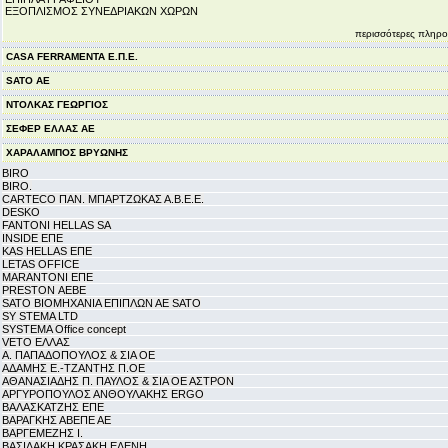
ΕΞΟΠΛΙΣΜΟΣ ΣΥΝΕΔΡΙΑΚΩΝ ΧΩΡΩΝ
περισσότερες πληρο
CASA FERRAMENTA Ε.Π.Ε.
SATO ΑΕ
ΝΤΟΛΚΑΣ ΓΕΩΡΓΙΟΣ
ΣΕΦΕΡ ΕΛΛΑΣ ΑΕ
ΧΑΡΑΛΑΜΠΟΣ ΒΡΥΩΝΗΣ
BIRO
BIRO.
CARTECO ΠΑΝ. ΜΠΑΡΤΖΩΚΑΣ Α.Β.Ε.Ε.
DESKO
FANTONI HELLAS SA
INSIDE ΕΠΕ
KAS HELLAS ΕΠΕ
LETAS OFFICE
MARANTONI ΕΠΕ
PRESTON ΑΕΒΕ
SATO ΒΙΟΜΗΧΑΝΙΑ ΕΠΙΠΛΩΝ ΑΕ SATO
SY STEMA LTD
SYSTEMA Office concept
VETO ΕΛΛΑΣ
Α. ΠΑΠΑΔΟΠΟΥΛΟΣ & ΣΙΑ ΟΕ
ΑΔΑΜΗΣ Ε.-ΤΖΑΝΤΗΣ Π.ΟΕ
ΑΘΑΝΑΣΙΑΔΗΣ Π. ΠΑΥΛΟΣ & ΣΙΑ ΟΕ ΑΣΤΡΟΝ
ΑΡΓΥΡΟΠΟΥΛΟΣ ΑΝΘΟΥΛΑΚΗΣ ERGO
ΒΑΛΑΣΚΑΤΖΗΣ ΕΠΕ
ΒΑΡΑΓΚΗΣ ΑΒΕΠΕ ΑΕ
ΒΑΡΓΕΜΕΖΗΣ Ι.
ΒΑΣΙΛΑΚΗ ΚΡΑΣΑΚΗ ΕΛΕΝΗ