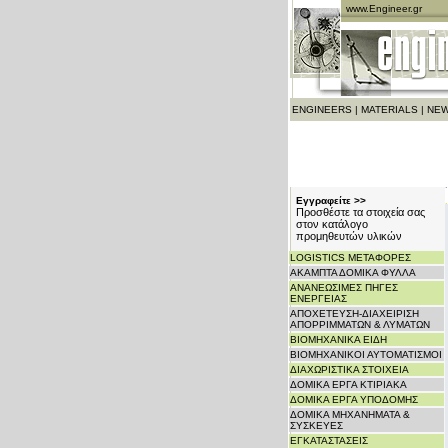
www.Engineer.gr
ENGINEERS
|
MATERIALS
|
NEW
Εγγραφείτε >>
Προσθέστε τα στοιχεία σας
στον κατάλογο
προμηθευτών υλικών
LOGISTICS ΜΕΤΑΦΟΡΕΣ
ΑΚΑΜΠΤΑ ΔΟΜΙΚΑ ΦΥΛΛΑ
ΑΝΑΝΕΩΣΙΜΕΣ ΠΗΓΕΣ
ΕΝΕΡΓΕΙΑΣ
ΑΠΟΧΕΤΕΥΣΗ-ΔΙΑΧΕΙΡΙΣΗ
ΑΠΟΡΡΙΜΜΑΤΩΝ & ΛΥΜΑΤΩΝ
ΒΙΟΜΗΧΑΝΙΚΑ ΕΙΔΗ
ΒΙΟΜΗΧΑΝΙΚΟΙ ΑΥΤΟΜΑΤΙΣΜΟΙ
ΔΙΑΧΩΡΙΣΤΙΚΑ ΣΤΟΙΧΕΙΑ
ΔΟΜΙΚΑ ΕΡΓΑ ΚΤΙΡΙΑΚΑ
ΔΟΜΙΚΑ ΕΡΓΑ ΥΠΟΔΟΜΗΣ
ΔΟΜΙΚΑ ΜΗΧΑΝΗΜΑΤΑ &
ΣΥΣΚΕΥΕΣ
ΕΓΚΑΤΑΣΤΑΣΕΙΣ