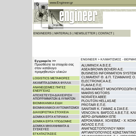
www.Engineer.gr
ENGINEERS
|
MATERIALS
|
NEWSLETTER
|
CONTACT
|
ENGINEER >
ΚΛΙΜΑΤΙΣΜΟΣ - ΘΕΡΜΑ
Εγγραφείτε >>
Προσθέστε τα στοιχεία σας
ALUMINOX Α.Β.Ε.Ε.
στον κατάλογο
ASEA BROWN BOVERI Α.Ε.
προμηθευτών υλικών
BUSINESS INFORMATION SYSTEM 
CLIMAVENT Θ. & Π. ΤΖΙΑΜΑΛΗΣ Ο.
LOGISTICS ΜΕΤΑΦΟΡΕΣ
ELECTRONICA Α.Ε.
ΑΚΑΜΠΤΑ ΔΟΜΙΚΑ ΦΥΛΛΑ
FLAVIA Ε.Π.Ε.
ΑΝΑΝΕΩΣΙΜΕΣ ΠΗΓΕΣ
KLIMA MARKET ΜΟΝΟΠΡΟΣΩΠΗ Ε.
ΕΝΕΡΓΕΙΑΣ
MAKRIS MOTORS
ΑΠΟΧΕΤΕΥΣΗ-ΔΙΑΧΕΙΡΙΣΗ
NORATEX ABEE
ΑΠΟΡΡΙΜΜΑΤΩΝ & ΛΥΜΑΤΩΝ
PLOUTON HELLAS AE
ΒΙΟΜΗΧΑΝΙΚΑ ΕΙΔΗ
PROTAIR Ε.Π.Ε.
ΒΙΟΜΗΧΑΝΙΚΟΙ ΑΥΤΟΜΑΤΙΣΜΟΙ
SANITAIR Κ. ΓΙΑΜΑΣ & ΣΙΑ Ε.Ε.
ΔΙΑΧΩΡΙΣΤΙΚΑ ΣΤΟΙΧΕΙΑ
VENCON Ν. ΒΑΡΣΟΣ Α.Β.Ε.Τ.Ε. ΚΛ
ΑΕΡΟ-ΔΥΝΑΜΙΚΗ ΕΠΕ
ΔΟΜΙΚΑ ΕΡΓΑ ΚΤΙΡΙΑΚΑ
ΑΕΡΟΚΛΙΜΑ Κ. ΧΟΛΕΒΑΣ - Χ. ΚΟΚΚΙ
ΔΟΜΙΚΑ ΕΡΓΑ ΥΠΟΔΟΜΗΣ
ΑΙΟΛΟΣ Ε.Π.Ε.
ΔΟΜΙΚΑ ΜΗΧΑΝΗΜΑΤΑ &
ΑΝΑΓΝΩΣΤΟΠΟΥΛΟΥ ΝΙΚΗ
ΣΥΣΚΕΥΕΣ
ΑΡΓΙΑΝΤΟΠΟΥΛΟΣ ΚΩΝΣΤΑΝΤΙΝ
ΕΓΚΑΤΑΣΤΑΣΕΙΣ