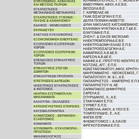
ΑΣΗΜΑΚΟΠΟΥΛΟΣ, Γ. Ι., ΜΟΝΟΠΡ
ΕΠΙΚΟΙΝΩΝΙΑΣ, ΑΣΦΑΛΕΙΑΣ
ΒΑΒΟΥΡΑΚΗ, ΑΦΟΙ, Α.Ε.Β.Ε.
ΚΑΙ ΜΕΤ/ΣΗΣ ΠΛ/ΡΙΩΝ
ΒΙΟΣΩΛ Α.Β.Ε.
ΕΓΚΑΤΑΣΤΑΣΕΙΣ
Γ. ΚΑΡΒΕΛΑΣ ΑΕ
ΜΕΤΑΚΙΝΗΣΗΣ-ΜΕΤΑΦΟΡΑΣ
ΓΚΑΚ ΕΙΣΑΓΩΓΙΚΗ Ε.Π.Ε.
ΕΓΚΑΤΑΣΤΑΣΕΙΣ ΥΓΙΕΙΝΗΣ -
ΔΕΛΤΑ ΤΕΧΝΙΚΗ ΑΚΒΕΤΤΕ
ΠΛΥΣΗΣ & ΚΑΘΑΡΙΣΜΟΥ
ΔΥΝΗ ΝΙΚΟΛΑΟΣ ΚΑΤΣΑΝΕΒΑΚΗΣ
ΕΔΑΦΟΣ - ΘΕΜΕΛΙΩΣΕΙΣ
ΕΛΛΗΝΙΚΗ ΨΥΚΤΙΚΗ Α.Β.Ε.Τ.&Ε.Ε.
ΕΚΠΑΙΔΕΥΣΗ
ΕΛΝΤΟΜΑ Ε.Π.Ε.
ΕΛΕΓΧΟΣ ΚΥΚΛΟΦΟΡΙΑΣ
ΖΗΣΗ Γ. & ΣΙΑ ΟΕ MICROAIR
ΕΞΟΙΚΟΝΟΜΗΣΗ ΕΝΕΡΓΕΙΑΣ
ΗΛΕΚΤΡΕΜΠΟΡΙΑ Α.Ε.Β.Ε.
ΕΞΟΠΛΙΣΜΟΙ ΕΞΩΤΕΡΙΚΩΝ
ΗΛΕΚΤΡΟΔΟΜΗ ΕΛΛΑΣ Ε.Π.Ε.
ΧΩΡΩΝ
ΗΛΕΚΤΡΟΕΙΣΑΓΩΓΙΚΗ Α.Ε.
ΕΞΟΠΛΙΣΜΟΣ ΕΣΩΤΕΡΙΚΩΝ
ΚΑΜΑΡΙΝΟΣ Α.Β.&Ε.Ε.
ΧΩΡΩΝ
ΚΑΡΣΟΝ Α.Β.&Ε.Ε.
ΕΠΕΝΔΥΣΕΙΣ ΕΠΙΚΑΛΥΨΕΙΣ
ΚΑΦΦΕ Α.Ε.-ΠΡΟΤΥΠΟ ΚΕΝΤΡΟ 
ΤΟΙΧΩΝ
ΚΟΤΖΙΑΣ, ΑΓΓ., Ε.Π.Ε.
ΕΠΙΚΑΛΥΨΕΙΣ ΣΤΕΓΩΝ
ΚΩΝΣΤΑΝΤΑΚΑΤΟΥ, ΑΦΟΙ, ΚΡΗΤΗ 
ΔΩΜΑΤΩΝ
ΜΑΥΡΟΜΜΑΤΗΣ - ΝΕΟΚΟΣΜΟΣ, Γ.,
ΕΠΙΚΑΛΥΨΕΩΝ ΠΡΟΪΟΝΤΑ
ΠΑΠΑΖΟΓΛΟΥ, Μ. & Ι., Α.Ε.
ΕΠΙΣΤΡΩΣΕΙΣ ΔΑΠΕΔΩΝ
ΠΑΠΑΧΡΗΣΤΟΣ - ΧΑΜΠΕΡΗΣ Ε.Π.Ε
ΠΑΠΑΧΡΗΣΤΟΥ Ν. ΑΕ
ΗΛΕΚΤΡΙΚΕΣ ΕΓΚΑΤΑΣΤΑΣΕΙΣ
& ΦΩΤΙΣΜΟΣ
ΣΑΡΑΝΤΑΚΟΣ ΔΗΜΗΤΡΙΟΣ
ΣΑΡΕΛ Α.Ε.
ΗΧΗΤΙΚΑ ΣΥΣΤΗΜΑΤΑ ΚΑΙ
ΜΗΧΑΝΗΜΑΤΑ
ΣΠΥΡΙΔΑΚΗΣ, Χ., Α.Ε.
ΣΤΑΦΥΛΑΚΗ Ε.Π.Ε.
ΚΑΛΟΥΠΙΑ - ΣΚΑΛΩΣΙΕΣ
ΣΥΡΜΕΤ Ε.Π.Ε.
ΚΑΤΑΣΚΕΥΑΣΤΙΚΕΣ ΕΤΑΙΡΕΙΕΣ
ΤΖΑΒΕΛΛΑ, ΑΦΟΙ, & ΥΙΟΙ Ε.Ε.
ΚΑΥΣΙΜΑ ΛΙΠΑΝΤΙΚΑ
ΤΟΜΠΟΥΛΙΔΗΣ, Ε., Α.Ε.
ΚΛΙΜΑΤΙΣΜΟΣ - ΘΕΡΜΑΝΣΗ -
ΦΑΤΕΚ ΕΠΕ
ΕΞΑΕΡΙΣΜΟΣ
ΦΛΕΜΟΤΟΜΟΣ Ι. & ΣΙΑ ΟΕ
ΚΟΝΙΑΜΑΤΑ
ΦΡΙΓΚΟΤΕΧΝΙΚΑ Ε.Π.Ε.
ΚΟΥΦΩΜΑΤΑ - ΚΥΚΛΟΦΟΡΙΑ -
ΠΡΟΣΤΑΣΙΑ
ΜΗΧΑΝΟΛΟΓΙΚΟΣ